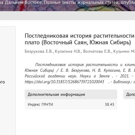
а Дальнем Востоке. Полные тексты журнальных статей, опубл
Постледниковая история растительности
плато (Восточный Саян, Южная Сибирь)
Безрукова Е.В., Кулагина Н.В., Волчатова Е.В., Кузьмин М
	Постледниковая история растительности и климата Окинского плато (Восточный Саян, 
Южная Сибирь) / Е. В. Безрукова, Н. В. Кулагина, Е. В.
Российской академии наук. Науки о Земле . - 2021. - 
ого
https://doi.org/10.31857/S2686739721020043   . - Библиогр.: с
Дополнительная информация
Допо
Индекс ГРНТИ
38.43