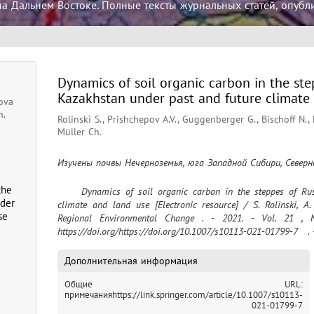
а Дальнем Востоке. Полные тексты журнальных статей, опубл
Dynamics of soil organic carbon in the st
Kazakhstan under past and future climate
ova
h.
Rolinski S., Prishchepov A.V., Guggenberger G., Bischoff N., 
Müller Ch.
Изучены почвы Нечерноземья, юга Западной Сибири, Север
the
	Dynamics of soil organic carbon in the steppes of Russia and Kazakhstan under past and future 
nder
climate and land use [Electronic resource] / S. Rolinski, A. V
se
Regional Environmental Change . - 2021. - Vol. 21 , 
https://doi.org/https://doi.org/10.1007/s10113-021-01799-7   . -
Дополнительная информация
Общие
URL:
примечания
https://link.springer.com/article/10.1007/s10113-
021-01799-7