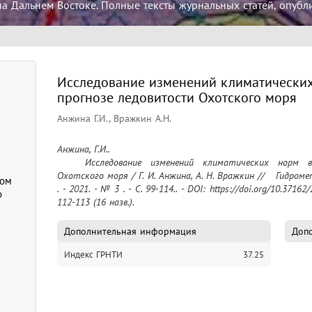
а Дальнем Востоке. Полные тексты журнальных статей, опубл
Исследование изменений климатических
прогнозе ледовитости Охотского моря
Анжина Г.И., Вражкин А.Н.
Анжина, Г.И..

	Исследование изменений климатических норм в долгосрочном прогнозе ледовитости 
Охотского моря / Г. И. Анжина, А. Н. Вражкин //   Гидром
ном
. - 2021. - № 3 . - C. 99-114.. - DOI: https://doi.org/10.37162
о
112-113 (16 назв.).
Дополнительная информация
Допо
Индекс ГРНТИ
37.25