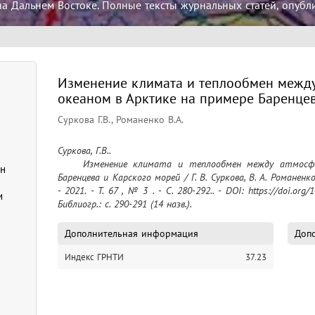
а Дальнем Востоке. Полные тексты журнальных статей, опубл
Изменение климата и теплообмен межд
океаном в Арктике на примере Баренце
Суркова Г.В., Романенко В.А.
Суркова, Г.В..

	Изменение климата и теплообмен между атмосферой и океаном в Арктике на примере 
н
Баренцева и Карского морей / Г. В. Суркова, В. А. Романе
- 2021. - Т. 67 , № 3 . - C. 280-292.. - DOI: https://doi.org
и
Библиогр.: с. 290-291 (14 назв.).
Дополнительная информация
Допо
Индекс ГРНТИ
37.23