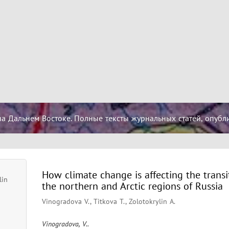
а Дальнем Востоке. Полные тексты журнальных статей, опубл
How climate change is affecting the transi
lin
the northern and Arctic regions of Russia
Vinogradova V., Titkova T., Zolotokrylin A.
Vinogradova, V..
