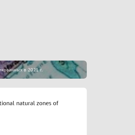
икованных в 2021 г.
tional natural zones of