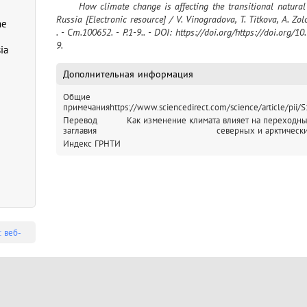
	How climate change is affecting the transitional natural zones of the northern and Arctic regions of 
Russia [Electronic resource] / V. Vinogradova, T. Titkova, A. Zolo
he
. - Ст.100652. - P.1-9.. - DOI: https://doi.org/https://doi.org/10
9.
ia
Дополнительная информация
Общие
примечания
https://www.sciencedirect.com/science/article/pi
Перевод
Как изменение климата влияет на переходн
заглавия
северных и арктическ
Индекс ГРНТИ
: веб-