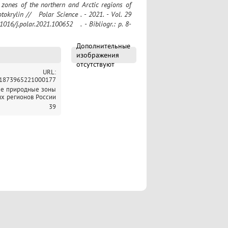
tokrylin //   Polar Science . - 2021. - Vol. 29 
.1016/j.polar.2021.100652   . - Bibliogr.: p. 8-
Дополнительные
изображения
отсутствуют
URL:
i/S1873965221000177
ые природные зоны
их регионов России
39