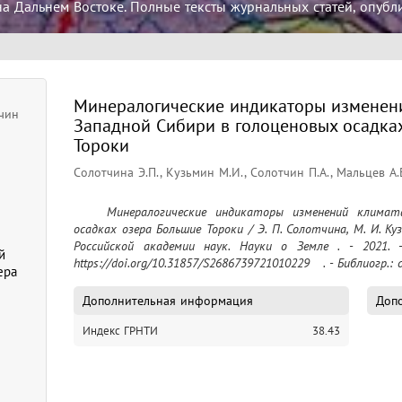
а Дальнем Востоке. Полные тексты журнальных статей, опубл
Минералогические индикаторы изменен
тчин
Западной Сибири в голоценовых осадка
Тороки
Солотчина Э.П., Кузьмин М.И., Солотчин П.А., Мальцев А.Е
	Минералогические индикаторы изменений климата юга Западной Сибири в голоценовых 
осадках озера Большие Тороки / Э. П. Солотчина, М. И. Кузь
Российской академии наук. Науки о Земле . - 2021. -
й
https://doi.org/10.31857/S2686739721010229   . - Библиогр.: с.
ера
Дополнительная информация
Допо
Индекс ГРНТИ
38.43