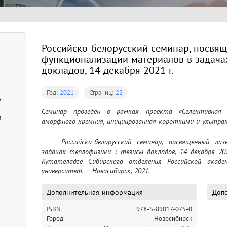
Российско-белорусский семинар, посвя
функционализации материалов в задачах
докладов, 14 декабря 2021 г.
Год:
2021
Страниц:
22
,
Семинар проведен в рамках проекта «Селективная м
в
аморфного кремния, инициированная короткими и ультра
	Российско-белорусский семинар, посвященный лазерной функционализации материалов в 
задачах теплофизики : тезисы докладов, 14 декабря 20
Кутателадзе Сибирского отделения Российской академи
университет. – Новосибирск, 2021.
Дополнительная информация
Допо
ISBN
978-5-89017-075-0
Город
Новосибирск