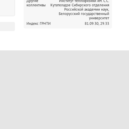
Другие
Институт теплофизики им. С.С.
коллективы
Кутателадзе Сибирского отделения
Российской академии наук,
Белорусский государственный
университет
Индекс ГРНТИ
81.09.30,
29.33