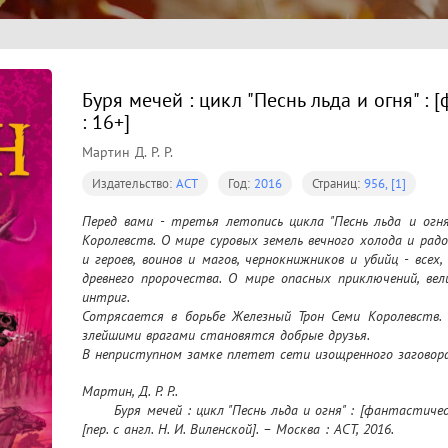
Буря мечей : цикл "Песнь льда и огня" :
: 16+]
Мартин Д. Р. Р.
Издательство:
АСТ
Год:
2016
Страниц:
956, [1]
Перед вами - третья летопись цикла "Песнь льда и огня"
Королевств. О мире суровых земель вечного холода и радо
и героев, воинов и магов, чернокнижников и убийц - всех,
древнего пророчества. О мире опасных приключений, ве
интриг.

Сотрясается в борьбе Железный Трон Семи Королевств. 
злейшими врагами становятся добрые друзья.

В неприступном замке плетет сети изощренного заговора
В далеких, холодных землях собирает силы юный властите
Мартин, Д. Р. Р..

Новые и новые воины сходятся под знаменами Даэнерис 
	Буря мечей : цикл "Песнь льда и огня" : [фантастический роман : 16+] / Джордж Р. Р. Мартин ; 
оставшихся в мире драконов...

[пер. с англ. Н. И. Виленской]. – Москва : АСТ, 2016.
Но ныне в разгорающийся пожар сражений вступают еще 