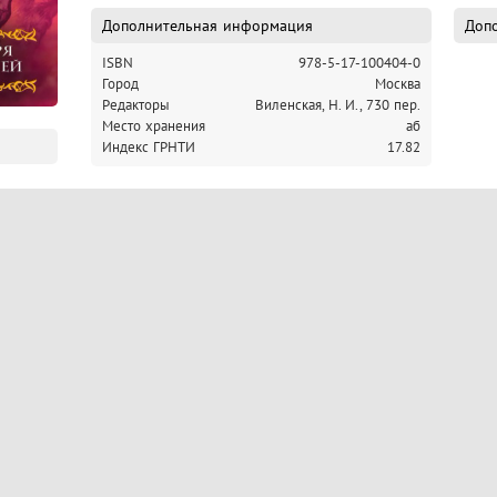
не остановить ни властью оружия, ни властью магии.

БУРЯ МЕЧЕЙ грядет в Семи Королевствах - и многие падут 
Дополнительная информация
Допо
ISBN
978-5-17-100404-0
Город
Москва
Редакторы
Виленская, Н. И., 730 пер.
Место хранения
аб
Индекс ГРНТИ
17.82