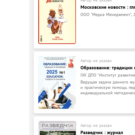
Автор не указан
Московские новости : гл
ООО "Медиа Менеджмент", 
Автор не указан
Образование: традиции 
ГАУ ДПО "Институт развити
Ведущая задача данного жур
и практическую помощь педа
индивидуальной методическ
Автор не указан
Разведчик : журнал