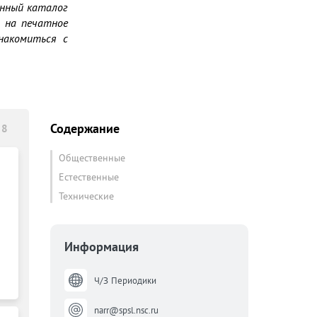
нный каталог 
 на печатное 
акомиться с 
Содержание
 8
Общественные
Естественные
Технические
Информация
Ч/З Периодики
narr@spsl.nsc.ru