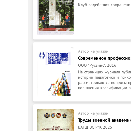
Клуб содействия сохранени
Автор не указан
Современное профессио
ООО "Русайнс", 2016
На страницах журнала публ
истории педагогики и психо
рассматриваются вопросы пр
повышения квалификации во
Автор не указан
Труды военной академии
ВАГШ ВС РФ, 2025