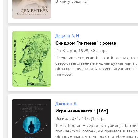
В книгу вошли...
Децина А. Н.
Синдром "пигмеев" : роман
Ин-Кварто, 1999, 382 стр.
Представляете, если бы это было так, то
сверхответственные индивидуумы или про
образно представить такую ситуацию в н
пигмеев".
Джексон Д.
Игра начинается : [16+]
Эксмо, 2021, 348, [1] стр.
Томас Броган – серийный убийца. За спино
полицейской погони, он прячется в закол
обнаруживает, что чердак его убежища с