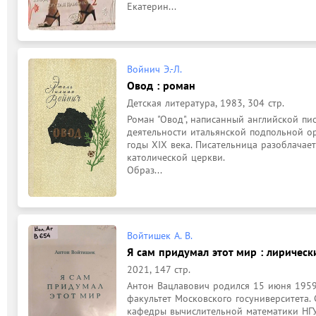
Екатерин...
Войнич Э.-Л.
Овод : роман
Детская литература, 1983, 304 стр.
Роман "Овод", написанный английской пис
деятельности итальянской подпольной ор
годы XIX века. Писательница разоблачает
католической церкви.

Образ...
Войтишек А. В.
Я сам придумал этот мир : лиричес
2021, 147 стр.
Антон Вацлавович ро­дился 15 июня 1959 
факультет Мо­сковского гос­универ­ситета.
кафедры вы­чи­слительной мате­ма­ти­ки НГУ.