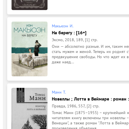
Макьюэн И.
На берегу : [16+]
Эксмо, 2018, 189, [1] стр.
Они — ​абсолютно разные. И им, таким не
стать мужем и женой. Теперь их роднят с
предвкушение свободы. Но что ждет их в
даже наед...
Манн Т.
Новеллы ; Лотта в Веймаре : роман 
Правда, 1986, 557, [2] стр.
Томас Манн (1875–1955) – крупнейший не
читателям книгу включены три новеллы – "
Венеции", а также роман "Лотта в Веймаре
произведения объединя...