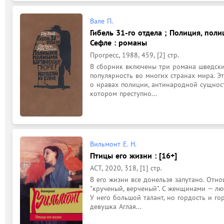
Вале П.
Гибель 31-го отдела ; Полиция, поли
Сефле : романы
Прогресс, 1988, 459, [2] стр.
В сборник включены три романа шведских
популярность во многих странах мира. Э
о нравах полиции, антинародной сущности
котором преступно...
Вильмонт Е. Н.
Птицы его жизни : [16+]
АСТ, 2020, 318, [1] стр.
В его жизни все донельзя запутано. Отно
"крученый, верченый". С женщинами — лю
У него большой талант, но гордость и го
девушка Аглая...