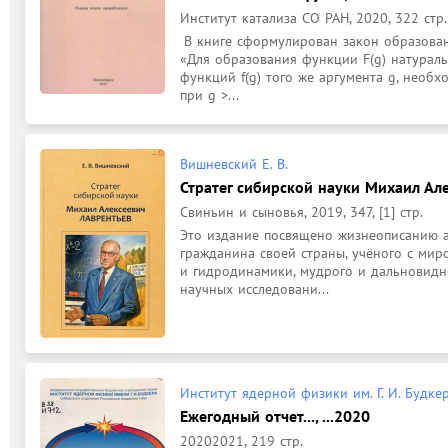
Институт катализа СО РАН, 2020, 322 стр.
 В книге сформулирован закон образования и разложения математических функций: 
«Для образования функции F(g) натураль
функций f(g) того же аргумента g, необход
при g >...
Вишневский Е. В.
Стратег сибирской науки Михаил Ал
Свиньин и сыновья, 2019, 347, [1] стр.
Это издание посвящено жизнеописанию ак
гражданина своей страны, учёного с мир
и гидродинамики, мудрого и дальновидно
научных исследовани...
Институт ядерной физики им. Г. И. Будке
Ежегодный отчет..., ...2020
20202021, 219 стр.