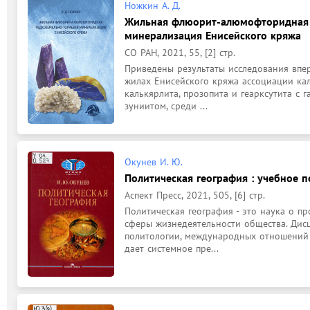
Ножкин А. Д.
Жильная флюорит-алюмофторидная 
минерализация Енисейского кряжа
СО РАН, 2021, 55, [2] стр.
Приведены результаты исследования впе
жилах Енисейского кряжа ассоциации кал
калькярлита, прозопита и геарксутита с 
зуниитом, среди ...
Окунев И. Ю.
Политическая география : учебное п
Аспект Пресс, 2021, 505, [6] стр.
Политическая география - это наука о п
сферы жизнедеятельности общества. Дисц
политологии, международных отношений 
дает системное пре...