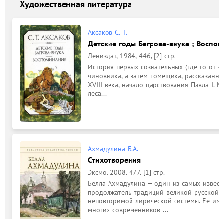
Художественная литература
Аксаков С. Т.
Детские годы Багрова-внука ; Восп
Лениздат, 1984, 446, [2] стр.
История первых сознательных (где-то от 4
чиновника, а затем помещика, рассказан
XVIII века, начало царствования Павла I. 
леса...
Ахмадулина Б.А.
Стихотворения
Эксмо, 2008, 477, [1] стр.
Белла Ахмадулина — один из самых извес
продолжатель традиций великой русской 
неповторимой лирической системы. Ее им
многих современников ...