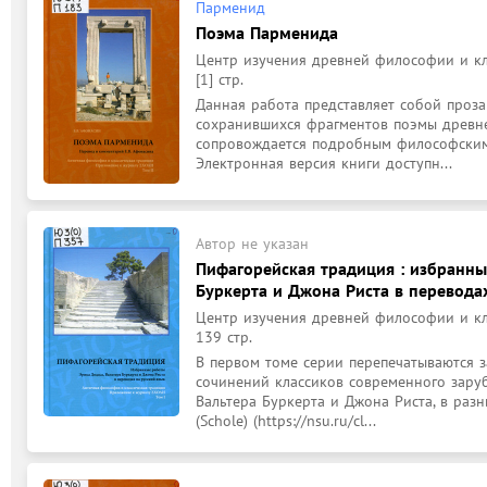
Парменид
Поэма Парменида
Центр изучения древней философии и кла
[1] стр.
Данная работа представляет собой проза
сохранившихся фрагментов поэмы древне
сопровождается подробным философским 
Электронная версия книги доступн...
Автор не указан
Пифагорейская традиция : избранны
Буркерта и Джона Риста в перевода
Центр изучения древней философии и кла
139 стр.
В первом томе серии перепечатываются 
сочинений классиков современного заруб
Вальтера Буркерта и Джона Риста, в раз
(Schole) (https://nsu.ru/cl...