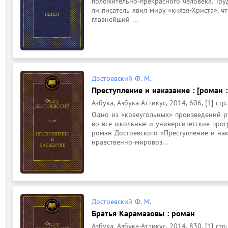
положительно-прекрасного человека. Труд
ли писатель явил миру «князя-Христа», ч
главнейший ...
Достоевский Ф. М.
Преступление и наказание : [роман :
Азбука, Азбука-Аттикус, 2014, 606, [1] стр.
Одно из «краеугольных» произведений р
во все школьные и университетские про
роман Достоевского «Преступление и нак
нравственно-мировоз...
Достоевский Ф. М.
Братья Карамазовы : роман
Азбука, Азбука-Аттикус, 2014, 830, [1] стр.