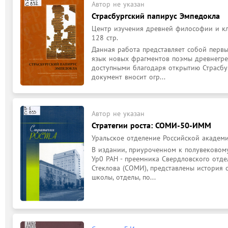
Автор не указан
Страсбургский папирус Эмпедокла
Центр изучения древней философии и кла
128 стр.
Данная работа представляет собой перв
язык новых фрагментов поэмы древнегре
доступными благодаря открытию Страсбур
документ вносит огр...
Автор не указан
Стратегии роста: СОМИ-50-ИММ
Уральское отделение Российской академии
В издании, приуроченном к полувековом
Ур0 РАН - преемника Свердловского отдел
Стеклова (СОМИ), представлены история 
школы, отделы, по...