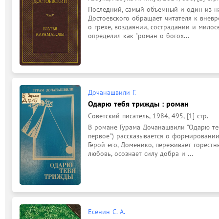
Последний, самый объемный и один из на
Достоевского обращает читателя к внев
о грехе, воздаянии, сострадании и милосе
определил как "роман о богох...
Дочанашвили Г.
Одарю тебя трижды : роман
Советский писатель, 1984, 495, [1] стр.
В романе Гурама Дочанашвили "Одарю теб
первое") рассказывается о формировании 
Герой его, Доменико, переживает горестн
любовь, осознает силу добра и ...
Есенин С. А.