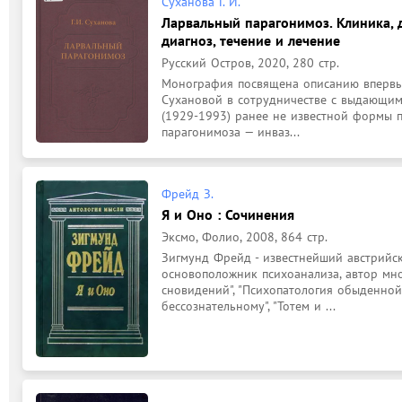
Суханова Г. И.
Ларвальный парагонимоз. Клиника,
диагноз, течение и лечение
Русский Остров, 2020, 280 стр.
Монография посвящена описанию впервые 
Сухановой в сотрудничестве с выдающимс
(1929-1993) ранее не известной формы п
парагонимоза — инваз...
Фрейд З.
Я и Оно : Сочинения
Эксмо, Фолио, 2008, 864 стр.
Зигмунд Фрейд - известнейший австрийски
основоположник психоанализа, автор мно
сновидений", "Психопатология обыденной 
бессознательному", "Тотем и ...