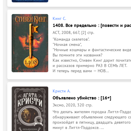
Кинг С.
1408. Все предельно : [повести и ра
АСТ, 2008, 667, [2] стр.
"Команда скелетов".

"Ночная смена",

"Ночные кошмары и фантастические видени
Вы помните эти названия?

Как известно, Стивен Кинг дарит почитат
и рассказов примерно РАЗ В СЕМЬ ЛЕТ.

И теперь перед вами — НОВ...
Кристи А.
Объявлено убийство : [16+]
Эксмо, 2020, 320 стр.
Что делать жителям городка Литтл-Пэддок
обнаруживают объявление следующего со
произойдет в пятницу, двадцать девятого
минут в Литтл-Пэддоксе. ...