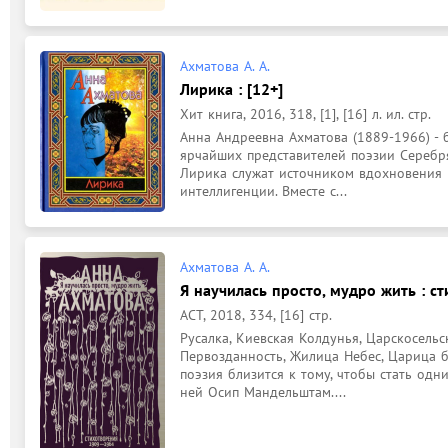
Ахматова А. А.
Лирика : [12+]
Хит книга, 2016, 318, [1], [16] л. ил. стр.
Анна Андреевна Ахматова (1889-1966) - б
ярчайших представителей поэзии Серебря
Лирика служат источником вдохновения 
интеллигенции. Вместе с...
Ахматова А. А.
Я научилась просто, мудро жить : ст
АСТ, 2018, 334, [16] стр.
Русалка, Киевская Колдунья, Царскосельск
Первозданность, Жилица Небес, Царица б
поэзия близится к тому, чтобы стать одни
ней Осип Мандельштам....