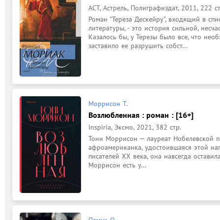
АСТ, Астрель, Полиграфиздат, 2011, 222 ст
Роман "Тереза Дескейру", входящий в сп
литературы, - это история сильной, несч
Казалось бы, у Терезы было все, что необ
заставило ее разрушить собст...
Моррисон Т.
Возлюбленная : роман : [16+]
Inspiria, Эксмо, 2021, 382 стр.
Тони Моррисон — лауреат Нобелевской пр
афроамериканка, удостоившаяся этой на
писателей XX века, она навсегда оставил
Моррисон есть у...
Памук О.