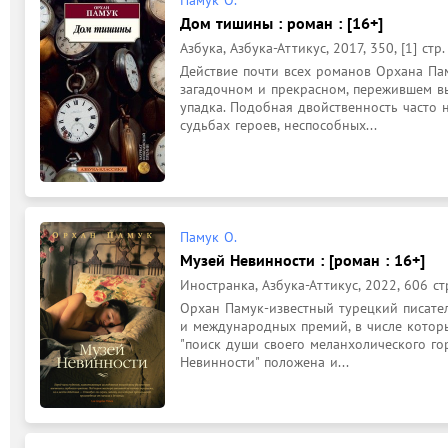
Дом тишины : роман : [16+]
Азбука, Азбука-Аттикус, 2017, 350, [1] стр.
Действие почти всех романов Орхана Пам
загадочном и прекрасном, пережившем в
упадка. Подобная двойственность часто н
судьбах героев, неспособных...
Памук О.
Музей Невинности : [роман : 16+]
Иностранка, Азбука-Аттикус, 2022, 606 ст
Орхан Памук-известный турецкий писател
и международных премий, в числе которы
"поиск души своего меланхолического гор
Невинности" положена и...