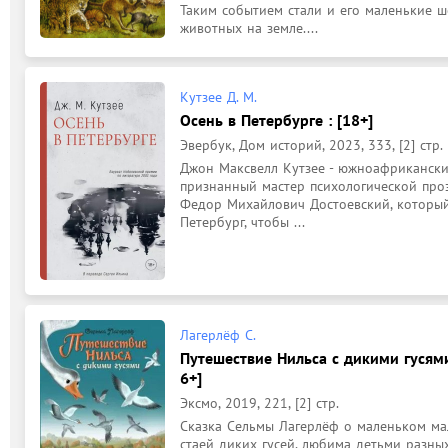
Таким событием стали и его маленькие ш
животных на земле....
Кутзее Д. М.
Осень в Петербурге : [18+]
Эвербук, Дом историй, 2023, 333, [2] стр.
Джон Максвелл Кутзее - южноафриканский
признанный мастер психологической прозы
Федор Михайлович Достоевский, который
Петербург, чтобы ...
Лагерлёф С.
Путешествие Нильса с дикими гусями
6+]
Эксмо, 2019, 221, [2] стр.
Сказка Сельмы Лагерлёф о маленьком мал
стаей диких гусей, любима детьми разных