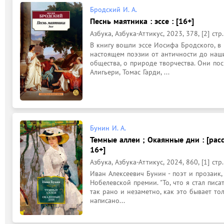
Бродский И. А.
Песнь маятника : эссе : [16+]
Азбука, Азбука-Аттикус, 2023, 378, [2] стр.
В книгу вошли эссе Иосифа Бродского, в
настоящем поэзии от античности до наши
общества, о природе творчества. Они пос
Алигьери, Томас Гарди, ...
Бунин И. А.
Темные аллеи ; Окаянные дни : [рас
16+]
Азбука, Азбука-Аттикус, 2024, 860, [1] стр.
Иван Алексеевич Бунин - поэт и прозаик,
Нобелевской премии. "То, что я стал писа
так рано и незаметно, как это бывает тол
написано...