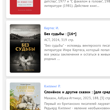
детства", 1977 и "С факелом в голове", 1
литературе (1981). Действие книг...
Кертес И.
Без судьбы : [16+]
АСТ, 2024, 319 стр.
"Без судьбы" - исповедь венгерского писа
литературе Имре Кертеса, который попал 
все ужасы заключения и остаться в живых
родных ...
Киплинг Р.
Слонёнок и другие сказки : [для сре
Махаон, Азбука-Аттикус, 2023, 188, [3] стр
Первый из британских писателей лауреат
Редьярд Киплинг - явление необыкновенно