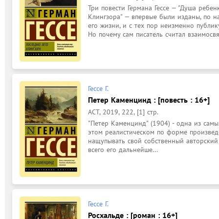
Три повести Германа Гессе — "Душа ребенка
Клингзора" — впервые были изданы, по н
его жизни, и с тех пор неизменно публику
Но почему сам писатель считал взаимосвя.
Гессе Г.
Петер Каменцинд : [повесть : 16+]
АСТ, 2019, 222, [1] стр.
"Петер Каменцинд" (1904) - одна из самых
этом реалистическом по форме произведе
нащупывать свой собственный авторский 
всего его дальнейше...
Гессе Г.
Росхальде : [роман : 16+]