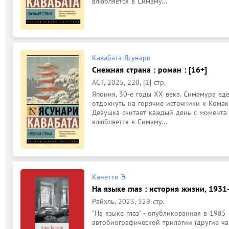
влюбляется в Симаму...
Кавабата Ясунари
Снежная страна : роман : [16+]
АСТ, 2025, 220, [1] стр.
Япония, 30-е годы XX века. Симамура ед
отдохнуть на горячие источники к Комако
Девушка считает каждый день с момента 
влюбляется в Симаму...
Канетти Э.
На языке глаз : история жизни, 1931
Райхль, 2023, 329 стр.
"На языке глаз" - опубликованная в 1985 
автобиографической трилогии (другие час