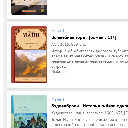
Манн Т.
Волшебная гора : [роман : 12+]
АСТ, 2015, 829 стр.
История об обитателях дорогого туберку
время течет незаметно, жизнь и смерть к
мельчайшие нюансы человеческих отноше
остроту.

Любов...
Манн Т.
Будденброки : История гибели одног
Художественная литература, 1969, 637, [2]
Томас Манн и в послевоенные годы не сла
агрессивной политикой капиталистических