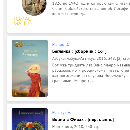
1926 по 1942 год и которую сам считал 
Сюжет библейского сказания об Иосифе 
контекст период...
Манро Э.
Беглянка : [сборник : 16+]
Азбука, Азбука-Аттикус, 2016, 348, [2] стр.
Вот уже тридцать лет Элис Манро назыв
рассказов, но к российскому читателю ее 
как писательница получила Нобелевскую 
сравнивает Манро с...
Махфуз Н.
Война в Фивах : [пер. с англ.]
Мир книги, 2010, 238 стр.