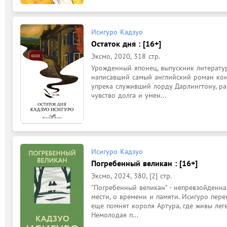
Исигуро Кадзуо
Остаток дня : [16+]
Эксмо, 2020, 318 стр.
Урожденный японец, выпускник литератур
написавший самый английский роман конц
упрека служивший лорду Дарлингтону, рас
чувство долга и умен...
Исигуро Кадзуо
Погребенный великан : [16+]
Эксмо, 2024, 380, [2] стр.
"Погребенный великан" - непревзойденна
мести, о времени и памяти. Исигуро пере
еще помнят короля Артура, где живы леге
Немолодая п...