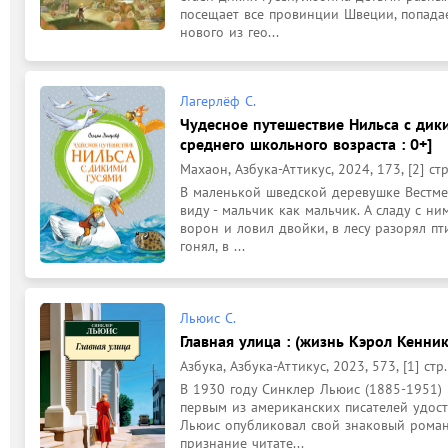
посещает все провинции Швеции, попадае
нового из гео...
Лагерлёф С.
Чудесное путешествие Нильса с диким
среднего школьного возраста : 0+]
Махаон, Азбука-Аттикус, 2024, 173, [2] стр
В маленькой шведской деревушке Вестмен
виду - мальчик как мальчик. А сладу с ни
ворон и ловил двойки, в лесу разорял пти
гонял, в ...
Льюис С.
Главная улица : (жизнь Кэрол Кеннико
Азбука, Азбука-Аттикус, 2023, 573, [1] стр.
В 1930 году Синклер Льюис (1885-1951) 
первым из американских писателей удост
Льюис опубликовал свой знаковый роман 
признание читате...