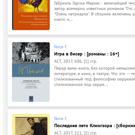
Габриэль Гарсиа Маркес - величайший пис
автор всемирно известных романов "Сто л
"Осень патриарха". В сборник включены р
никто н...
Гессе Г.
Игра в бисер : [романы : 16+]
АСТ, 2017, 606, [1] стр.
Перед вами книга, без которой немыслим
литературе, в кино, в театре. Что это — 
стилизованный под философию сюрреализ
стилизованное под сюрре...
Гессе Г.
Последнее лето Клингзора : [сборник
АСТ, 2017, 221, [2] стр.