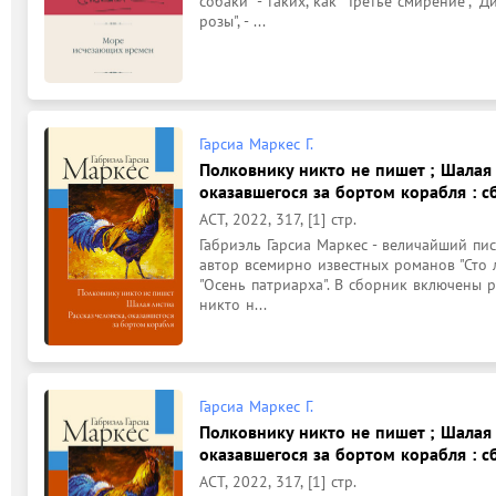
собаки" - таких, как "Третье смирение", "Д
розы", - ...
Гарсиа Маркес Г.
Полковнику никто не пишет ; Шалая л
оказавшегося за бортом корабля : сб
АСТ, 2022, 317, [1] стр.
Габриэль Гарсиа Маркес - величайший пис
автор всемирно известных романов "Сто л
"Осень патриарха". В сборник включены р
никто н...
Гарсиа Маркес Г.
Полковнику никто не пишет ; Шалая л
оказавшегося за бортом корабля : сб
АСТ, 2022, 317, [1] стр.