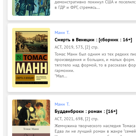
демонстративно покинул США и поселилс
в ГДР и ФРГ, стремясь...
Манн Т.
Смерть в Венеции : [сборник : 16+]
АСТ, 2019, 573, [2] стр.
Томас Манн был одним из тех редких пис
произведения и больших, и малых форм. 
тяготело над формой, то в рассказах фо
гармонии.

"Мал...
Манн Т.
Будденброки : роман : [16+]
АСТ, 2021, 698, [2] стр.
Жемчужина творческого наследия Томаса 
Едва ли не лучший роман в жанре "семей