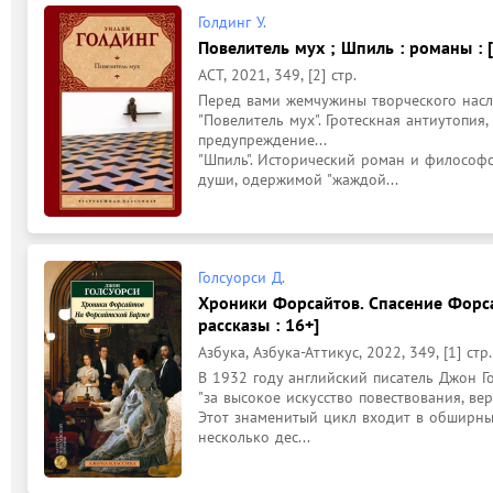
Голдинг У.
Повелитель мух ; Шпиль : романы : 
АСТ, 2021, 349, [2] стр.
Перед вами жемчужины творческого насле
"Повелитель мух". Гротескная антиутопия
предупреждение...

"Шпиль". Исторический роман и философс
души, одержимой "жаждой...
Голсуорси Д.
Хроники Форсайтов. Спасение Форсай
рассказы : 16+]
Азбука, Азбука-Аттикус, 2022, 349, [1] стр.
В 1932 году английский писатель Джон Г
"за высокое искусство повествования, вер
Этот знаменитый цикл входит в обширны
несколько дес...