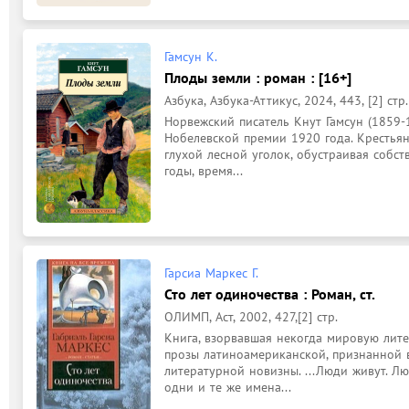
Гамсун К.
Плоды земли : роман : [16+]
Азбука, Азбука-Аттикус, 2024, 443, [2] стр.
Норвежский писатель Кнут Гамсун (1859-
Нобелевской премии 1920 года. Крестьян
глухой лесной уголок, обустраивая собст
годы, время...
Гарсиа Маркес Г.
Сто лет одиночества : Роман, ст.
ОЛИМП, Аст, 2002, 427,[2] стр.
Книга, взорвавшая некогда мировую лите
прозы латиноамериканской, признанной 
литературной новизны. ...Люди живут. Люб
одни и те же имена...