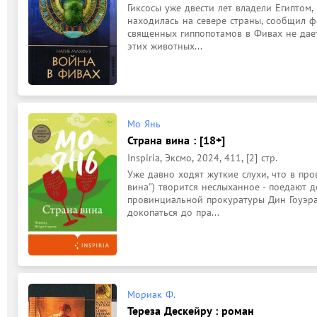
Гиксосы уже двести лет владели Египтом, 
находилась на севере страны, сообщил фа
священных гиппопотамов в Фивах не дает 
этих животных...
Мо Янь
Страна вина : [18+]
Inspiria, Эксмо, 2024, 411, [2] стр.
Уже давно ходят жуткие слухи, что в про
вина") творится неслыханное - поедают д
провинциальной прокуратуры Дин Гоуэра 
докопаться до пра...
Мориак Ф.
Тереза Дескейру : роман