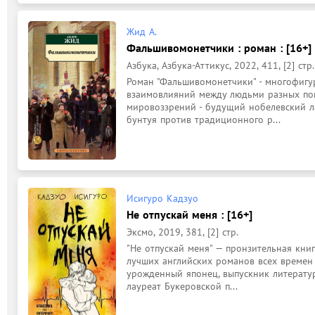
Жид А.
Фальшивомонетчики : роман : [16+]
Азбука, Азбука-Аттикус, 2022, 411, [2] стр.
Роман "Фальшивомонетчики" - многофигу
взаимовлияний между людьми разных пок
мировоззрений - будущий нобелевский ла
бунтуя против традиционного р...
Исигуро Кадзуо
Не отпускай меня : [16+]
Эксмо, 2019, 381, [2] стр.
﻿"Не отпускай меня" — пронзительная книг
лучших английских романов всех времен п
урожденный японец, выпускник литерату
лауреат Букеровской п...