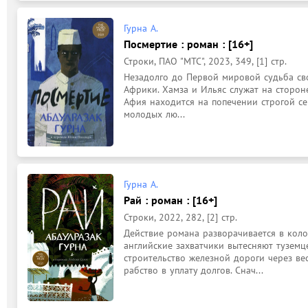
Гурна А.
Посмертие : роман : [16+]
Строки, ПАО "МТС", 2023, 349, [1] стр.
Незадолго до Первой мировой судьба сво
Африки. Хамза и Ильяс служат на сторон
Афия находится на попечении строгой сем
молодых лю...
Гурна А.
Рай : роман : [16+]
Строки, 2022, 282, [2] стр.
Действие романа разворачивается в коло
английские захватчики вытесняют туземце
строительство железной дороги через вес
рабство в уплату долгов. Снач...