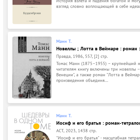
История взлета и падения богатой и мог
взгляд словно воплощающей в себе идеал
Манн Т.
Новеллы ; Лотта в Веймаре : роман 
Правда, 1986, 557, [2] стр.
Томас Манн (1875–1955) – крупнейший не
читателям книгу включены три новеллы – "
Венеции", а также роман "Лотта в Веймаре
произведения объединя...
Манн Т.
Иосиф и его братья : роман-тетралог
АСТ, 2023, 1438 стр.
"Иосиф и его братья" - масштабная тетра