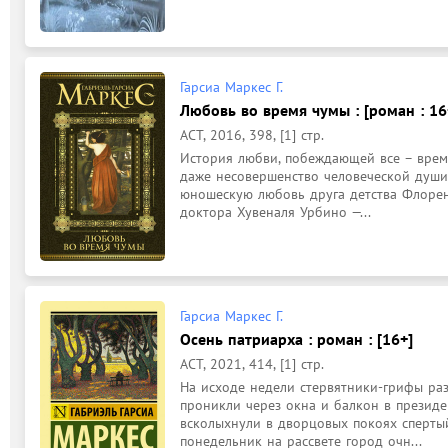
Гарсиа Маркес Г.
Любовь во время чумы : [роман : 16
АСТ, 2016, 398, [1] стр.
История любви, побеждающей все – время
даже несовершенство человеческой души.
юношескую любовь друга детства Флорент
доктора Хувеналя Урбино —...
Гарсиа Маркес Г.
Осень патриарха : роман : [16+]
АСТ, 2021, 414, [1] стр.
На исходе недели стервятники‑грифы раз
проникли через окна и балкон в президе
всколыхнули в дворцовых покоях спертый
понедельник на рассвете город очн...