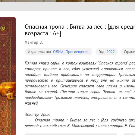
Опасная тропа ; Битва за лес : [для сре
возраста : 6+]
Хантер Э.
Издательство:
ОЛМА, Просвещение
Год:
2022
Стран
Пятая книга серии о котах-воителях "Опасная тропа" ра
которая пришла в лес, едва успевший оправиться после
находит тайное прибежище на территории Грозового
пророчество о притаившемся в лесу зле, но никто и
истолковать его. Огнегрив спасает свое племя и изгон
битве со сворой. Шестая книга серии "Битва за лес" п
предводителем Грозового племени, отправляется к святи
жизней
Хантер, Эрин.

	Опасная тропа ; Битва за лес : [для среднего школьного возраста : 6+] / Эрин Хантер ; 
перевод с английского В. Максимовой ; иллюстрации Е. Сав