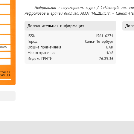
	Нефрология : науч.-практ. журн. / С.-Петерб. гос. мед. ун-т им.  И.П. Павлова, Сев.-Зап. ассоц. 
нефрологов и врачей диализа, АОЗТ "МЕДЕЛЕН". – Санкт-Пет
Дополнительная информация
Допо
ISSN
1561-6274
Город
Санкт-Петербург
Общие примечания
ВАК
Место хранения
Ч/з8
Индекс ГРНТИ
76.29.36