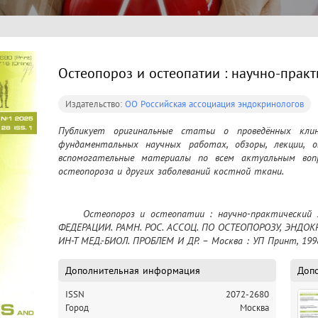
Остеопороз и остеопатии : научно-прак
Издательство:
ОО Российская ассоциация эндокринологов
Публикует оригинальные статьи о проведённых клини
фундаментальных научных работах, обзоры, лекции, оп
вспомогательные материалы по всем актуальным вопр
остеопороза и других заболеваний костной ткани.

	Остеопороз и остеопатии : научно-практический журнал / М-ВО ЗДРАВООХРАНЕНИЯ РОС. 
ФЕДЕРАЦИИ. РАМН. РОС. АССОЦ. ПО ОСТЕОПОРОЗУ, ЭНДОКРИ
ИН-Т МЕД.-БИОЛ. ПРОБЛЕМ И ДР. – Москва : УП Принт, 199
Дополнительная информация
Доп
ISSN
2072-2680
Город
Москва