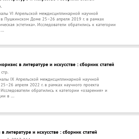
.
иалы VI Апрельской междисциплинарной научной 
в Пушкинском Доме 25–26 апреля 2019 г. в рамках 
ческая эстетика». Исследователи обратились к категории 
..
норизис в литературе и искусстве : сборник статей
 стр.
иалы IX Апрельской междисциплинарной научной 
5–26 апреля 2022 г. в рамках научного проекта 
 Исследователи обратились к категории «озарения» и 
и в ...
 в литературе и искусстве : сборник статей