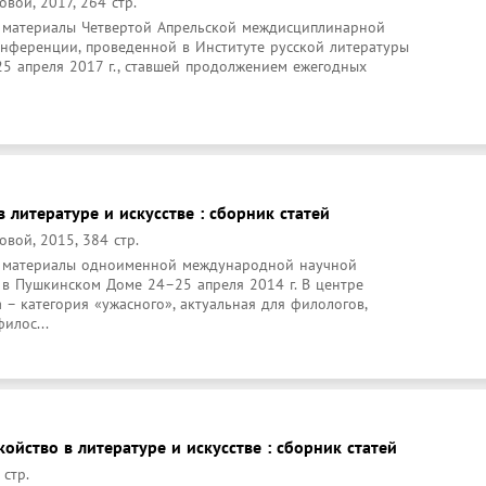
вой, 2017, 264 стр.
 материалы Четвертой Апрельской междисциплинарной 
ференции, проведенной в Институте русской литературы 
5 апреля 2017 г., ставшей продолжением ежегодных 
в литературе и искусстве : сборник статей
вой, 2015, 384 стр.
и материалы одноименной международной научной 
в Пушкинском Доме 24–25 апреля 2014 г. В центре 
– категория «ужасного», актуальная для филологов, 
илос...
койство в литературе и искусстве : сборник статей
 стр.