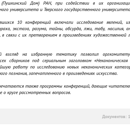
(Пушкинский Дом) РАН, при содействии в их организации
ного университета и Тверского государственного университета.
вшихся 10 конференций включали исследование явлений, из
раха, экстаза, разума, тайны, абсурда, лжи, табу, насилия, ан
, в связи с их претворением в произведениях художественной 
ий взгляд на избранную тематику позволил оргкомитету
сех сборников под сериальным заголовком «Неканоническая 
йшую работу по исследованию новых неканонических категор
ого познания, запечатленного в произведениях искусства.

печатаются также программы конференций, дающие читателю 
Документов: 