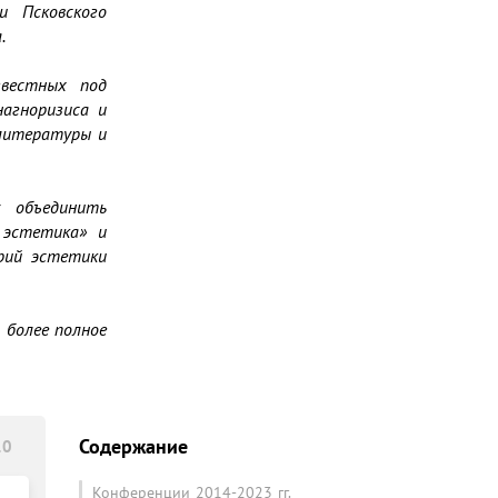
 Псковского 
 

вестных под 
агноризиса и 
литературы и 
 объединить 
эстетика» и 
ий эстетики 
более полное 
Содержание
10
Конференции 2014-2023 гг.