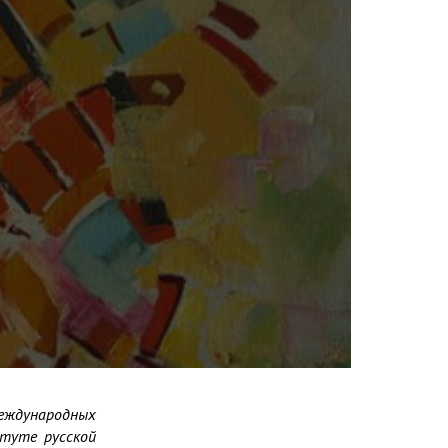
дународных 
туте русской 