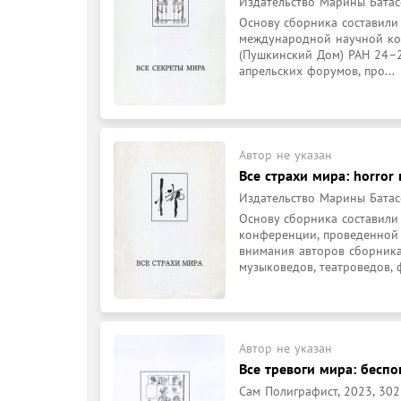
Издательство Марины Батасо
Основу сборника составили
международной научной кон
(Пушкинский Дом) РАН 24–2
апрельских форумов, про...
Автор не указан
Все страхи мира: horror 
Издательство Марины Батасо
Основу сборника составил
конференции, проведенной 
внимания авторов сборника 
музыковедов, театроведов, ф
Автор не указан
Все тревоги мира: беспо
Сам Полиграфист, 2023, 302