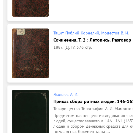
Тацит Публий Корнелий, Модестов В. И.
Сочинения, Т. 2 : Летопись. Разговор
1887, [1], IV, 576 стр.
Яковлев А. И.
Приказ сбора ратных людей. 146-161
Товарищество Типографии А. И. Мамонтова,
Предметом настоящего исследования явля
людей, существовавшего в 146—161 (1637
людей и сбором денежных средств для о
государства. Документы, на ...