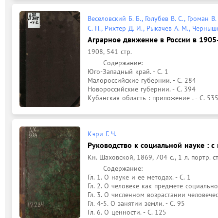
Веселовский Б. Б., Голубев В. С., Громан В
С. Н., Рихтер Д. И., Рыкачев А. М., Черныш
Аграрное движение в России в 1905-
1908, 541 стр.
	Содержание: 

Юго-Западный край. - С. 1

Малороссийские губернии. - С. 284

Новороссийские губернии. - С. 394

Кубанская область : приложение . - С. 53
Кэри Г. Ч.
Руководство к социальной науке : с
Кн. Шаховской, 1869, 704 с., 1 л. портр. ст
	Содержание: 

Гл. 1. О науке и ее методах. - С. 1

Гл. 2. О человеке как предмете социальной
Гл. 3. О численном возрастании человечеств
Гл. 4-5. О занятии земли. - С. 95

Гл. 6. О ценности. - С. 125
