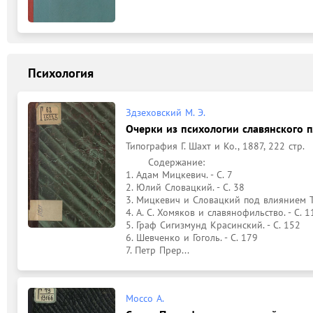
Психология
Здзеховский М. Э.
Очерки из психологии славянского 
Типография Г. Шахт и Ко., 1887, 222 стр.
	Содержание: 

1. Адам Мицкевич. - С. 7

2. Юлий Словацкий. - С. 38

3. Мицкевич и Словацкий под влиянием Тов
4. А. С. Хомяков и славянофильство. - С. 11
5. Граф Сигизмунд Красинский. - С. 152

6. Шевченко и Гоголь. - С. 179

7. Петр Прер...
Моссо А.