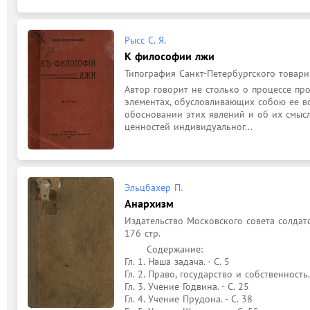
Рысс С. Я.
К философии лжи
Типография Санкт-Петербургского товарище
Автор говорит не столько о процессе про
элементах, обусловливающих собою ее во
обосновании этих явлений и об их смысл
ценностей индивидуальног...
Эльцбахер П.
Анархизм
Издательство Московского совета солдатск
176 стр.
	Содержание: 

Гл. 1. Наша задача. - С. 5

Гл. 2. Право, государство и собственность. 
Гл. 3. Учение Годвина. - С. 25

Гл. 4. Учение Прудона. - С. 38
