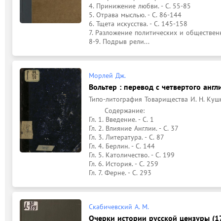
4. Принижение любви. - С. 55-85

5. Отрава мыслью. - С. 86-144

6. Тщета искусства. - С. 145-158

7. Разложение политических и общественн
8-9. Подрыв рели...
Морлей Дж.
Вольтер : перевод с четвертого анг
Типо-литография Товарищества И. Н. Кушнер
	Содержание: 

Гл. 1. Введение. - С. 1

Гл. 2. Влияние Англии. - С. 37

Гл. 3. Литература. - С. 87

Гл. 4. Берлин. - С. 144

Гл. 5. Католичество. - С. 199

Гл. 6. История. - С. 259

Гл. 7. Ферне. - С. 293
Скабичевский А. М.
Очерки истории русской цензуры (17