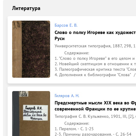
Литература
Барсов Е. В.
Слово о полку Игореве как художе
Руси
Университетская типография, 1887, 298, 17
	Содержание: 

1. "Слово о полку Игореве" в его целом и ча
2. Новейший скептицизм в отношении к текс
3. Палеографическая критика текста "Слова"
4. Дополнения к библиографии "Слова"  / 
Гиляров А. Н.
Предсмертные мысли XIX века во Ф
современной Франции по ее крупн
Типография С. В. Кульженко, 1901, III, [2],
	Содержание: 

1. Перелом. - С. 1-25

2-3. Причины разочарования. - С. 26-54
