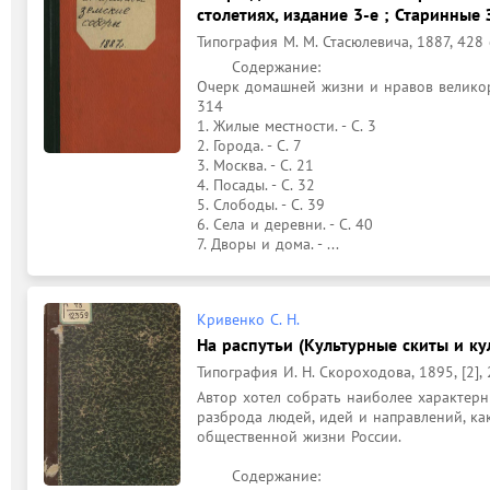
столетиях, издание 3-е ; Старинные
Типография М. М. Стасюлевича, 1887, 428 
	Содержание: 

Очерк домашней жизни и нравов великорус
314

1. Жилые местности. - С. 3

2. Города. - С. 7

3. Москва. - С. 21

4. Посады. - С. 32

5. Слободы. - С. 39

6. Села и деревни. - С. 40

7. Дворы и дома. - ...
Кривенко С. Н.
На распутьи (Культурные скиты и к
Типография И. Н. Скороходова, 1895, [2], 
Автор хотел собрать наиболее характерн
разброда людей, идей и направлений, ка
общественной жизни России.

	Содержание: 
