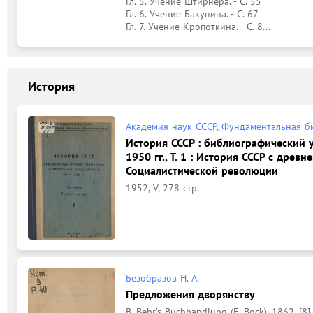
Гл. 5. Учение Штирнера. - С. 55

Гл. 6. Учение Бакунина. - С. 67

Гл. 7. Учение Кропоткина. - С. 8...
История
Академия наук СССР, Фундаментальная б
История СССР : библиографический 
1950 гг., Т. 1 : История СССР с дре
Социалистической революции
1952, V, 278 стр.
Безобразов Н. А.
Предложения дворянству
В. Behr’s Buchhandlung (E. Bock), 1862, [8], 