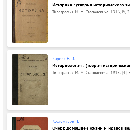
Историка : (теория исторического з
Типография М. М. Стасюлевича, 1916, IV, 2
Кареев Н. И.
Историология : (теория историческо
Типография М. М. Стасюлевича, 1915, [4], 
Костомаров Н.
Очерк домашней жизни и нравов вел