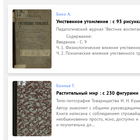
Бинэ А.
Умственное утомление : с 93 рисун
Педагогический журнал "Вестник воспитани
	Содержание: 

Введение. - С. 9

Ч. 1. Физиологические влияния умственного
Ч. 2. Психические влияния умственного тру
Боннье Г.
Растительный мир : с 230 фигурами 
Типо-литография Товарищества И. Н. Кушне
Автор знакомит с общими руководящими 
Книга написана с соблюдением строжайше
необыкновенно просто, ясно, доступно и 
и поучительна дл...