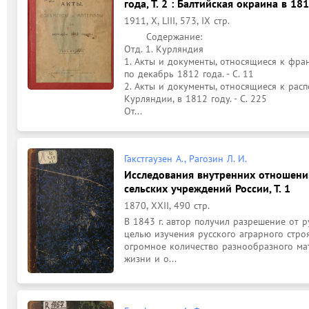
года, Т. 2 : Балтийская окраина в 18
1911, X, LIII, 573, IX стр.
	Содержание: 

Отд. 1. Курляндия

1. Акты и документы, относящиеся к фра
по декабрь 1812 года. - С. 11

2. Акты и документы, относящиеся к расп
Курляндии, в 1812 году. - С. 225

От...
Гакстгаузен А., Рагозин Л. И.
Исследования внутренних отношени
сельских учреждений России, Т. 1
1870, XXII, 490 стр.
В 1843 г. автор получил разрешение от ру
целью изучения русского аграрного строя
огромное количество разнообразного ма
жизни и о...