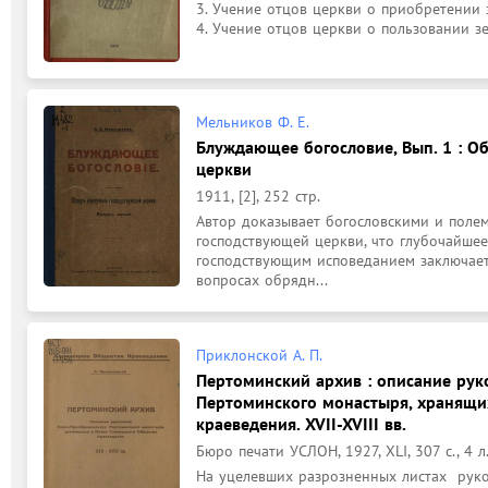
3. Учение отцов церкви о приобретении зе
4. Учение отцов церкви о пользовании зем
Мельников Ф. Е.
Блуждающее богословие, Вып. 1 : О
церкви
1911, [2], 252 стр.
Автор доказывает богословскими и поле
господствующей церкви, что глубочайшее
господствующим исповеданием заключаетс
вопросах обрядн...
Приклонской А. П.
Пертоминский архив : описание ру
Пертоминского монастыря, хранящи
краеведения. XVII-XVIII вв.
Бюро печати УСЛОН, 1927, XLI, 307 с., 4 л.
На уцелевших разрозненных листах  рукоп