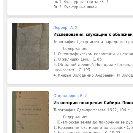
Гл. 1. Культурные скиты. - С. 1

Гл. 2. Культурные люди...
Лерберг А. Х.
Исследования, служащие к объяснен
Типография Департамента народного просвещ
	Содержание: 

1. О географическом положении и истории
2. О жилищах Еми. - С. 83

3. Об одной древней Новгород - Готландс
называется. - С. 193

4. Князья Володимир Андреевич И Волод
Огородников В. И.
Из истории покорения Сибири. Пок
Типография Дальпрофсвета, 1922, 104 с., 1
	Содержание: 

I. Юкагирская земля до покорения ее русск
1. Расселение юкагиров и их соседи. - С. 2
2. Численность юкагиров. - С. 25-27
