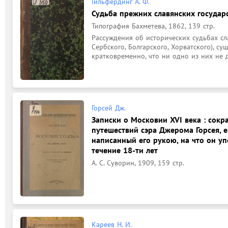
Гильфердинг А. Ф.
Судьба прежних славянских государс
Типография Бахметева, 1862, 139 стр.
Рассуждения об исторических судьбах сла
Сербского, Болгарского, Хорватского), су
кратковременно, что ни одно из них не 
Горсей Дж.
Записки о Московии XVI века : сок
путешествий сэра Джерома Горсея, е
написанный его рукою, на что он у
течение 18-ти лет
А. С. Суворин, 1909, 159 стр.
Кареев Н. И.