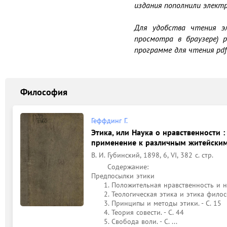
издания пополнили электр
Для удобства чтения эл
просмотра в браузере) р
программе для чтения pdf-
Философия
Геффдинг Г.
Этика, или Наука о нравственности 
применение к различным житейски
В. И. Губинский, 1898, 6, VI, 382 с. стр.
	Содержание: 

Предпосылки этики

     1. Положительная нравственность и научная этика. - С. 1

     2. Теологическая этика и этика философская. - С. 15

     3. Принципы и методы этики. - С. 15

     4. Теория совести. - С. 44

     5. Свобода воли. - С. ...