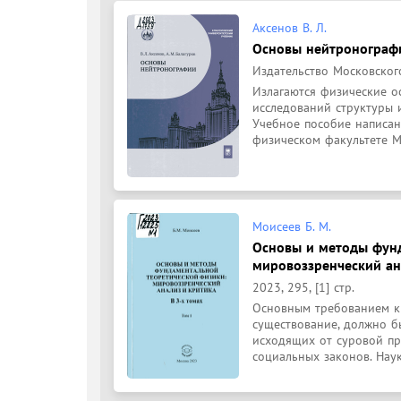
Аксенов В. Л.
Основы нейтронографи
Издательство Московского
Излагаются физические о
исследований структуры 
Учебное пособие написан
физическом факультете Мо
Моисеев Б. М.
Основы и методы фунд
мировоззренческий анал
2023, 295, [1] стр.
Основным требованием к
существование, должно бы
исходящих от суровой пр
социальных законов. Наук