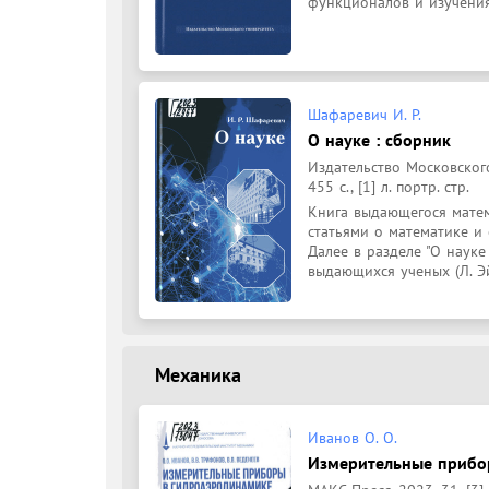
функционалов и изучения 
Шафаревич И. Р.
О науке : сборник
Издательство Московског
455 с., [1] л. портр. стр.
Книга выдающегося матем
статьями о математике и
Далее в разделе "О наук
выдающихся ученых (Л. Эй
Механика
Иванов О. О.
Измерительные прибор