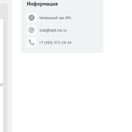
Информация
Читальный зал №1
1zal@spsl.nsc.ru
+7 (383) 373-24-24