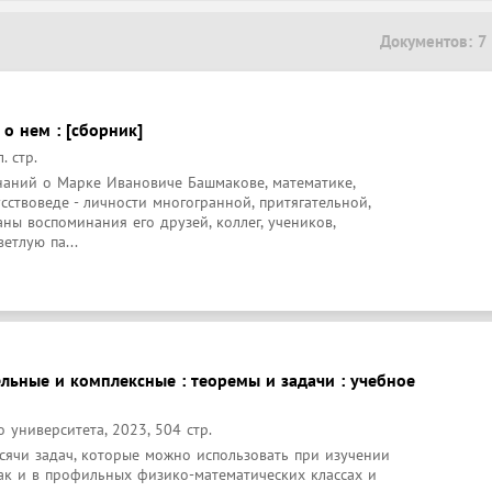
Документов: 7
о нем : [сборник]
. стр.
наний о Марке Ивановиче Башмакове, математике, 
усствоведе - личности многогранной, притягательной, 
ны воспоминания его друзей, коллег, учеников, 
етлую па...
льные и комплексные : теоремы и задачи : учебное
 университета, 2023, 504 стр.
сячи задач, которые можно использовать при изучении 
ак и в профильных физико-математических классах и 