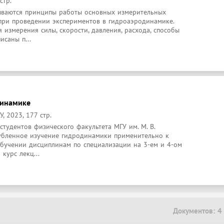
стр.
ваются принципы работы основных измерительных 
при проведении экспериментов в гидроаэродинамике. 
измерения силы, скорости, давления, расхода, способы 
исаны п...
динамике
, 2023, 177 стр.
тудентов физического факультета МГУ им. М. В. 
убленное изучение гидродинамики применительно к 
бучении дисциплинам по специализации на 3-ем и 4-ом 
курс лекц...
Документов: 4