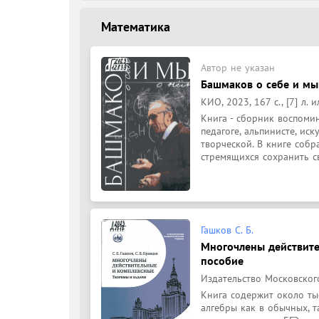
Математика
Автор не указан
Башмаков о себе и мы 
КИО, 2023, 167 с., [7] л. ил
Книга - сборник воспоми
педагоге, альпинисте, иск
творческой. В книге собра
стремящихся сохранить св
Гашков С. Б.
Многочлены действите
пособие
Издательство Московского
Книга содержит около ты
алгебры как в обычных, т