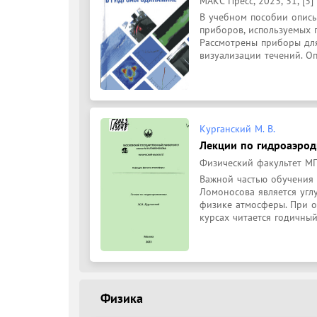
МАКС Пресс, 2023, 31, [3] 
В учебном пособии описы
приборов, используемых 
Рассмотрены приборы для 
визуализации течений. Оп
Курганский М. В.
Лекции по гидроаэро
Физический факультет МГУ
Важной частью обучения с
Ломоносова является угл
физике атмосферы. При о
курсах читается годичный 
Физика