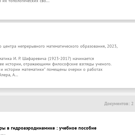
их топологических сво...
о центра непрерывного математического образования, 2023,
атика И. Р. Шафаревича (1923-2017) начинается 
 ее истории, отражающими философские взгляды ученого. 
е и истории математики" помещены очерки о работах 
лера, А...
Документов: 2
ы в гидроаэродинамике : учебное пособие