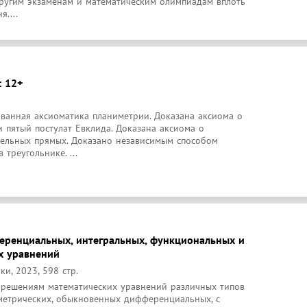
другим экзаменам и математическим олимпиадам вплоть 
....
: 12+
ванная аксиоматика планиметрии. Доказана аксиома о 
 пятый постулат Евклида. Доказана аксиома о 
ельных прямых. Доказано независимым способом 
 треугольнике. ...
еренциальных, интегральных, функциональных и
х уравнений
и, 2023, 598 стр.
решениям математических уравнений различных типов 
ометрических, обыкновенных дифференциальных, с 