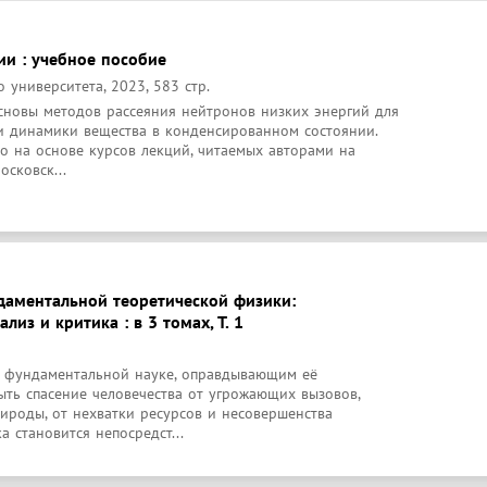
и : учебное пособие
 университета, 2023, 583 стр.
сновы методов рассеяния нейтронов низких энергий для 
и динамики вещества в конденсированном состоянии. 
о на основе курсов лекций, читаемых авторами на 
сковск...
аментальной теоретической физики:
из и критика : в 3 томах, Т. 1
 фундаментальной науке, оправдывающим её 
ть спасение человечества от угрожающих вызовов, 
ироды, от нехватки ресурсов и несовершенства 
а становится непосредст...