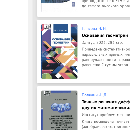
при подготовке к ЕГЭ и 
до самого высокого уровня
Плисова Н. Н.
Основания геометрии 
Эдитус, 2023, 283 стр.
Приведена систематизиро
параллельных прямых, или
равноудаленности паралл
равенство ? суммы углов в
Полянин А. Д.
Точные решения дифф
других математически
Институт проблем механик
Книга посвящена точным 
(алгебраических, тригон