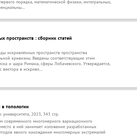
ервого порядка, математической физики, интегральных, 
енциальны...
х пространств : сборник статей
ды искривлённых пространств пространства 
ьной кривизны. Введены соответствующие этим 
ска и шара Римана, сферы Лобачевского. Утверждается, 
 вектора в искривл...
 в топологии
 университета, 2023, 343 стр.
м современного многомерного вариационного 
 место в ней занимает изложение разработанных 
тодов явного нахождения многомерных экстремалей 