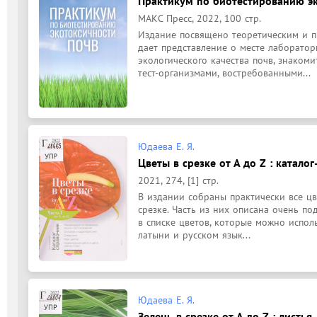
Практикум по биотестированию эк
МАКС Пресс, 2022, 100 стр.
Издание посвящено теоретическим и пр
дает представление о месте лаборатор
экологического качества почв, знакоми
тест-организмами, востребованными...
Юдаева Е. Я.
Цветы в срезке от A до Z : каталог-
2021, 274, [1] стр.
В издании собраны практически все цв
срезке. Часть из них описана очень по
в списке цветов, которые можно исполь
латыни и русском язык...
Юдаева Е. Я.
Зелень в срезке от A до Z : листья