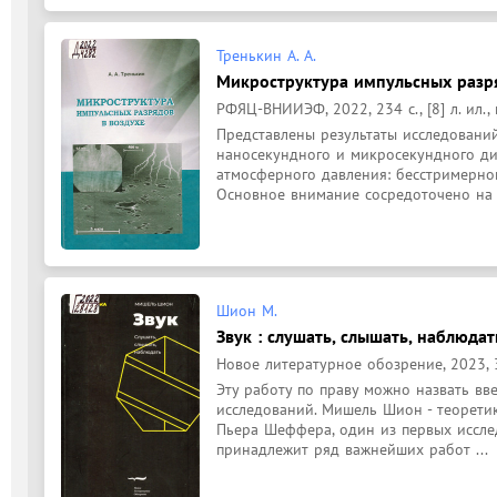
Тренькин А. А.
Микроструктура импульсных разря
РФЯЦ-ВНИИЭФ, 2022, 234 с., [8] л. ил., ц
Представлены результаты исследований
наносекундного и микросекундного диа
атмосферного давления: бесстримерног
Основное внимание сосредоточено на 
Шион М.
Звук : слушать, слышать, наблюдат
Новое литературное обозрение, 2023, 31
Эту работу по праву можно назвать вв
исследований. Мишель Шион - теоретик
Пьера Шеффера, один из первых исслед
принадлежит ряд важнейших работ ...