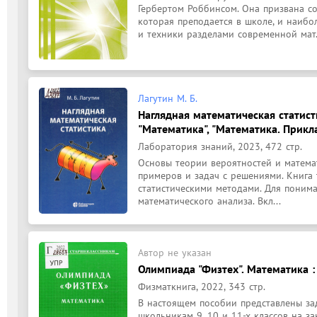
Гербертом Роббинсом. Она призвана со
которая преподается в школе, и наибо
и техники разделами современной мат.
Лагутин М. Б.
Наглядная математическая статист
"Математика", "Математика. Прикл
Лаборатория знаний, 2023, 472 стр.
Основы теории вероятностей и математ
примеров и задач с решениями. Книга 
статистическими методами. Для понима
математического анализа. Вкл...
Автор не указан
Олимпиада "Физтех". Математика :
Физматкнига, 2022, 343 стр.
В настоящем пособии представлены зад
школьникам 9, 10 и 11-х классов на за