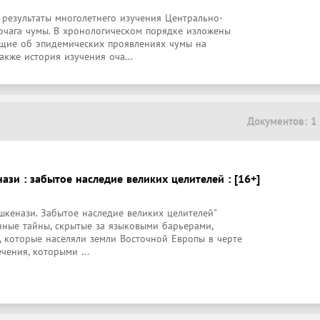
результаты многолетнего изучения Центрально-
очага чумы. В хронологическом порядке изложены 
ющие об эпидемических проявлениях чумы на 
акже история изучения оча...
Документов: 1
зи : забытое наследие великих целителей : [16+]
кенази. Забытое наследие великих целителей" 
нные тайны, скрытые за языковыми барьерами, 
, которые населяли земли Восточной Европы в черте 
чения, которыми ...