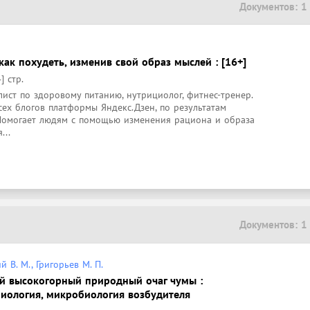
Документов: 1
как похудеть, изменив свой образ мыслей : [16+]
] стр.
лист по здоровому питанию, нутрициолог, фитнес-тренер. 
ех блогов платформы Яндекс.Дзен, по результатам 
Помогает людям с помощью изменения рациона и образа 
...
Документов: 1
й В. М., Григорьев М. П.
й высокогорный природный очаг чумы :
миология, микробиология возбудителя