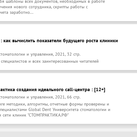
ебя шаблоны всех документов, необходимых в работе 
учения нового сотрудника, скрипты работы с 
ета заработно...
 : как вычислить показатели будущего роста клиники
стоматологии и управления, 2021, 32 стр.
 специалистов и всех заинтересованных читателей
актика создания идеального call-центра : [12+]
стоматологии и управления, 2021, 66 стр.
иге методики, алгоритмы, отчетные формы проверены и 
пециалистами Global Dent Университета стоматологии и 
ми сети клиник "СТОМПРАКТИКА.РФ"