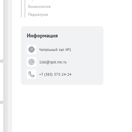
Гинекология
Педиатрия
Информация
Читальный зал №1
1zal@spsl.nsc.ru
+7 (383) 373-24-24