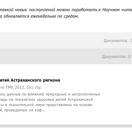
тавкой новых поступлений можно поработать в Научном читаль
ка обновляется еженедельно по средам.
Документов: 
Документов: 8
етей Астраханского региона
го ГМУ, 2022, 161 стр.
ены данные по влиянию природных и антропогенных 
ды на показатели здоровья детей Астраханской 
ты в значительной мере представлены на основе 
й, проводимых на каф...