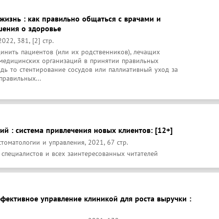
 жизнь : как правильно общаться с врачами и
шения о здоровье
22, 381, [2] стр.
инить пациентов (или их родственников), лечащих 
медицинских организаций в принятии правильных 
дь то стентирование сосудов или паллиативный уход за 
правильных...
й : система привлечения новых клиентов: [12+]
стоматологии и управления, 2021, 67 стр.
 специалистов и всех заинтересованных читателей
ффективное управление клиникой для роста выручки :