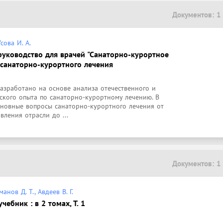
Документов: 1
Усова И. А.
руководство для врачей "Санаторно-курортное
вы санаторно-курортного лечения
азработано на основе анализа отечественного и 
кого опыта по санаторно-курортному лечению. В 
новные вопросы санаторно-курортного лечения от 
вления отрасли до ...
Документов: 1
анов Д. Т., Авдеев В. Г.
чебник : в 2 томах, Т. 1