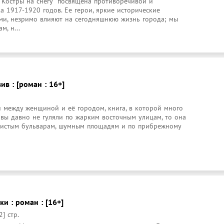
Костры на снегу" посвящена противоречивой и 
 1917-1920 годов. Ее герои, яркие исторические 
ами, незримо влияют на сегодняшнюю жизнь города; мы 
, н...
ив : [роман : 16+]
 между женщиной и её городом, книга, в которой много 
и вы давно не гуляли по жарким восточным улицам, то она 
енистым бульварам, шумным площадям и по прибрежному 
и : роман : [16+]
2] стр.