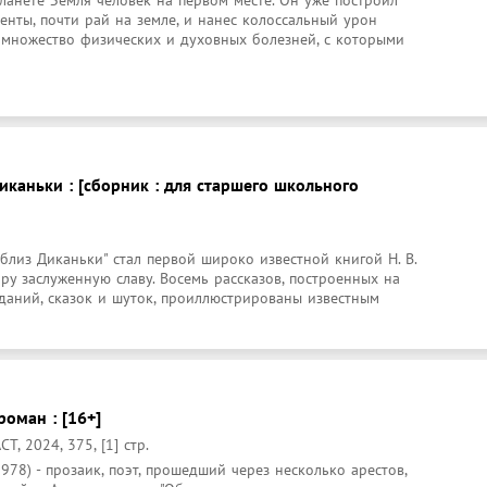
енты, почти рай на земле, и нанес колоссальный урон 
 множество физических и духовных болезней, с которыми 
иканьки : [сборник : для старшего школьного
близ Диканьки" стал первой широко известной книгой Н. В. 
ру заслуженную славу. Восемь рассказов, построенных на 
даний, сказок и шуток, проиллюстрированы известным 
роман : [16+]
, 2024, 375, [1] стр.
8) - прозаик, поэт, прошедший через несколько арестов, 