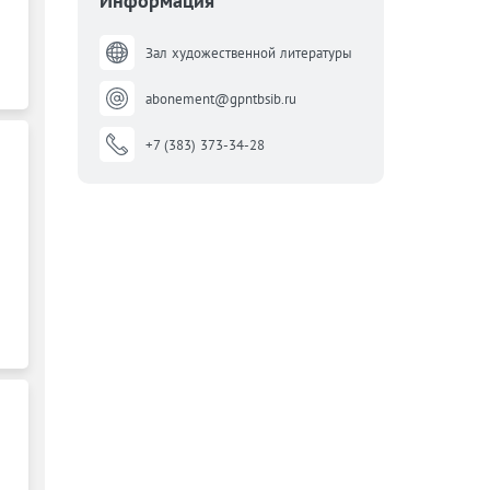
Информация
Зал художественной литературы
abonement@gpntbsib.ru
+7 (383) 373-34-28