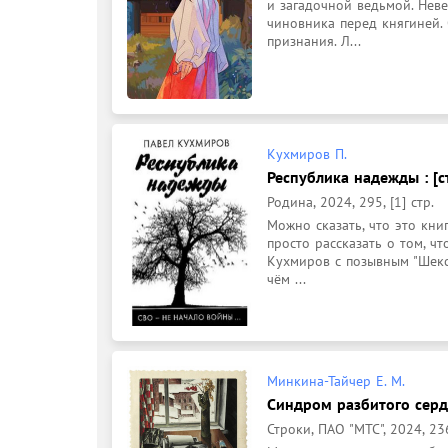
и загадочной ведьмой. Неве
чиновника перед княгиней. 
признания. Л...
Кухмиров П.
Республика надежды : [с
Родина, 2024, 295, [1] стр.
Можно сказать, что это книг
просто рассказать о том, чт
Кухмиров с позывным "Шексп
чём ...
Минкина-Тайчер Е. М.
Синдром разбитого сердц
Строки, ПАО "МТС", 2024, 236,