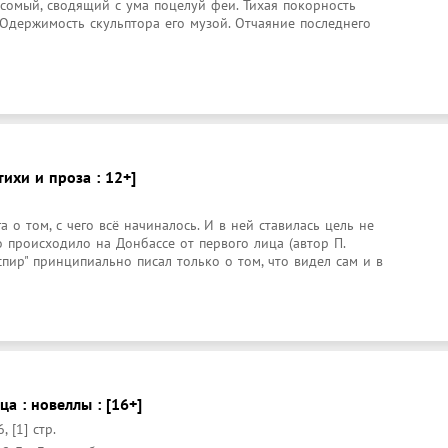
сомый, сводящий с ума поцелуй феи. Тихая покорность 
Одержимость скульптора его музой. Отчаяние последнего 
тихи и проза : 12+]
а о том, с чего всё начиналось. И в ней ставилась цель не 
о происходило на Донбассе от первого лица (автор П. 
ир" принципиально писал только о том, что видел сам и в 
а : новеллы : [16+]
 [1] стр.