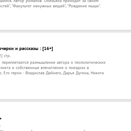
вшийся. Автор романов "Обезьяна приходит за своим 
стей", "Факультет ненужных вещей", "Рождение мыши". 
черки и рассказы : [16+]
] стр.
 переплетаются размышления автора о геополитических 
икта и собственные впечатления о поездках в 
 Его герои - Владислав Дейнего, Дарья Дугина, Никита 
ь
.