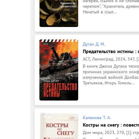
лагерей, ссылок и не слома
черепом", "Хранитель древно
Начатый в ссыл...
Дуган Д. М.
Предательство истины : о
АСТ, Ленинград, 2024, 347, [2
В книге Джона Дугана тесно
причинах украинского конфл
измученный войной Донбасс.
Третьяков, Игорь Гомоль...
Каленова Т. А.
Костры на снегу : повест
Дом мира, 2023, 270, [1] стр