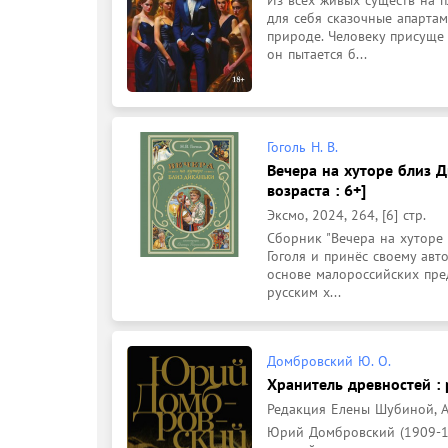
для себя сказочные апартам
природе. Человеку присуще
он пытается б...
Гоголь Н. В.
Вечера на хуторе близ Д
возраста : 6+]
Эксмо, 2024, 264, [6] стр.
Сборник "Вечера на хуторе 
Гоголя и принёс своему авто
основе малороссийских пре
русским х...
Домбровский Ю. О.
Хранитель древностей : 
Редакция Елены Шубиной, АСТ
Юрий Домбровский (1909-197