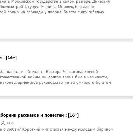
ремя в Московском государстве в самом разгаре. Династия 
Лжедмитрий I, супруг Марины Мнишек, бесславно 
ой прямо на площади у дворца. Вместе с его гибелью 
 : [16+]
ба капитан-лейтенанта Виктора Черкасова. Боевой 
течественной войны, он долгое время был в немилости, 
 наконец, армейское руководство не вспомнило о богатом 
сборник рассказов и повестей : [16+]
[2] стр.
те о любви? Короткий миг счастья между молодым барином 