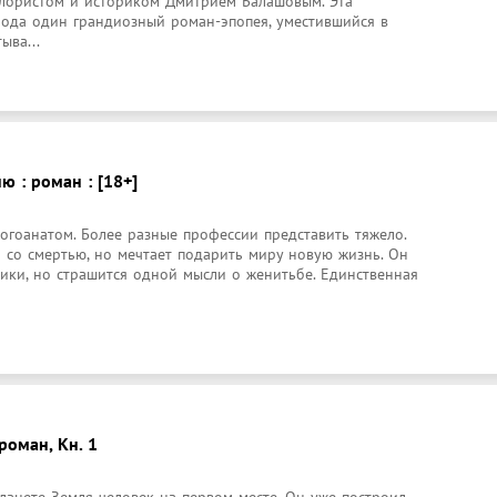
лористом и историком Дмитрием Балашовым. Эта 
рода один грандиозный роман-эпопея, уместившийся в 
ыва...
ю : роман : [18+]
логоанатом. Более разные профессии представить тяжело. 
 со смертью, но мечтает подарить миру новую жизнь. Он 
ики, но страшится одной мысли о женитьбе. Единственная 
роман, Кн. 1
ланете Земля человек на первом месте. Он уже построил 