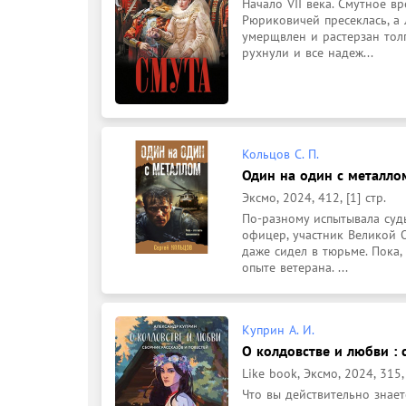
Начало VII века. Смутное в
Рюриковичей пресеклась, a 
умерщвлен и растерзан толп
рухнули и все надеж...
Кольцов С. П.
Один на один с металлом
Эксмо, 2024, 412, [1] стр.
По-разному испытывала судь
офицер, участник Великой О
даже сидел в тюрьме. Пока,
опыте ветерана. ...
Куприн А. И.
О колдовстве и любви : 
Like book, Эксмо, 2024, 315, 
Что вы действительно знае