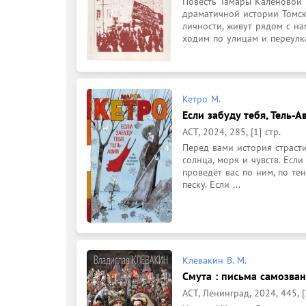
Повесть Тамары Каленовой "
драматичной истории Томска
личности, живут рядом с н
ходим по улицам и переулкам
Кетро М.
Если забуду тебя, Тель-Ав
АСТ, 2024, 285, [1] стр.
Перед вами история страсти
солнца, моря и чувств. Есл
проведёт вас по ним, по т
песку. Если ...
Клевакин В. М.
Смута : письма самозванк
АСТ, Ленинград, 2024, 445, [