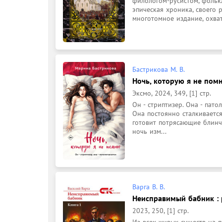
филологом-русистом, фольк
эпическая хроника, своего 
многотомное издание, охват
Бастрикова М. В.
Ночь, которую я не помн
Эксмо, 2024, 349, [1] стр.
Он - стриптизер. Она - пато
Она постоянно сталкивается
готовит потрясающие блинч
ночь изм...
Варга В. В.
Неисправимый бабник : 
2023, 250, [1] стр.
Из всех живых существ на п