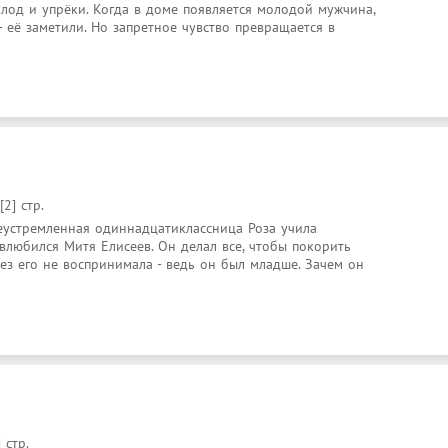
лод и упрёки. Когда в доме появляется молодой мужчина, 
 её заметили. Но запретное чувство превращается в 
[2] стр.
еустремленная одиннадцатиклассница Роза учила 
влюбился Митя Елисеев. Он делал все, чтобы покорить 
ьез его не воспринимала - ведь он был младше. Зачем он 
 стр.