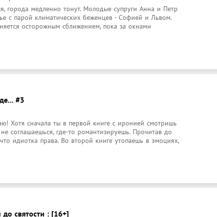
я, города медленно тонут. Молодые супруги Анна и Петр 
е с парой климатических беженцев - Софией и Львом. 
няется осторожным сближением, пока за окнами 
е... #3
ю! Хотя сначала ты в первой книге с иронией смотришь 
 не соглашаешься, где-то романтизируешь. Прочитав до 
 что идиотка права. Во второй книге утопаешь в эмоциях, 
 до святости : [16+]