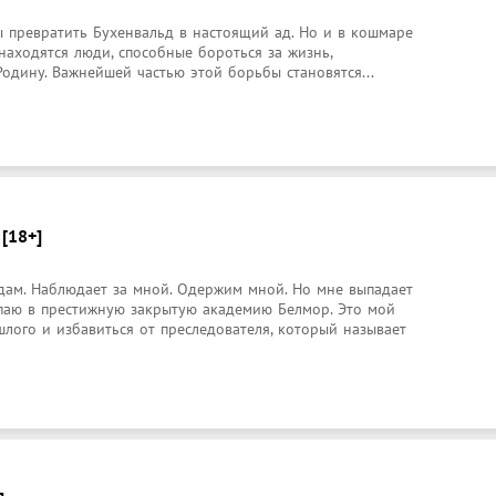
ы превратить Бухенвальд в настоящий ад. Но и в кошмаре 
аходятся люди, способные бороться за жизнь, 
Родину. Важнейшей частью этой борьбы становятся... 
 [18+]
дам. Наблюдает за мной. Одержим мной. Но мне выпадает 
упаю в престижную закрытую академию Белмор. Это мой 
лого и избавиться от преследователя, который называет 