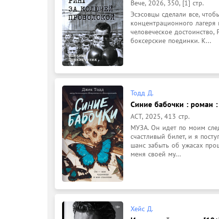
Вече, 2026, 350, [1] стр.
Эсэсовцы сделали все, чтоб
концентрационного лагеря н
человеческое достоинство, 
боксерские поединки. К...
Тодд Д.
Синие бабочки : роман :
АСТ, 2025, 413 стр.
МУЗА. Он идет по моим сле
счастливый билет, и я пост
шанс забыть об ужасах прош
меня своей му...
Хейс Д.