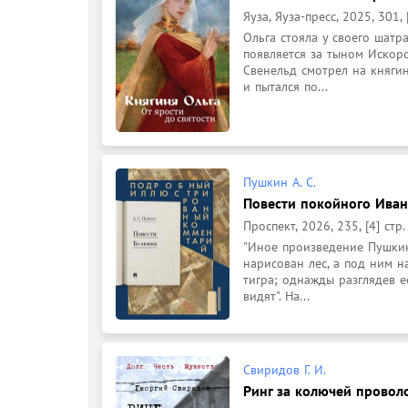
Яуза, Яуза-пресс, 2025, 301, [
Ольга стояла у своего шатра
появляется за тыном Искоро
Свенельд смотрел на княгин
и пытался по...
Пушкин А. С.
Повести покойного Ивана
Проспект, 2026, 235, [4] стр.
"Иное произведение Пушкина
нарисован лес, а под ним на
тигра; однажды разглядев е
видят". На...
Свиридов Г. И.
Ринг за колючей проволо