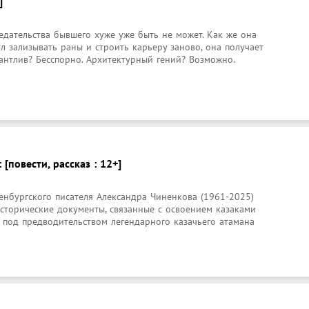
]
редательства бывшего хуже уже быть не может. Как же она 
л зализывать раны и строить карьеру заново, она получает 
алантлив? Бесспорно. Архитектурный гений? Возможно. 
 [повести, рассказ : 12+]
нбургского писателя Александра Чиненкова (1961-2025) 
исторические документы, связанные с освоением казаками 
 под предводительством легендарного казачьего атамана 