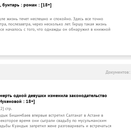
 бунтарь : роман : [18+]
ле жизнь течет неспешно и спокойно. Здесь все точно 
тра, послезавтра, через несколько лет. Гиршу такая жизнь 
Все началось с того, что однажды он обнаружил в книжной 
Документов:
 смерть одной девушки изменила законодательство
Нукеновой : 18+]
2] стр.
дык Бишимбаев впервые встретил Салтанат в Астане в 
некоторое время они сыграли свадьбу по мусульманским 
адьбы Куандык запретил жене разговаривать и встречаться 