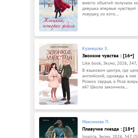
вместо объятий получала хо
девушка впервые чувствует -
ловушку, из кото...
Кузнецова З.
Звонкие чувства : [16+]
Like book, Эксмо, 2026, 347, 
В языковом центре, где цел
английский, однажды в нее 
Розино сердце, а Роза всер
ей? Школа закончила...
Максимова П.
Плавучие гнезда : [18+]
Inspiria, Эксмо, 2026, 347, [3]