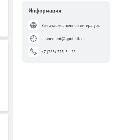
Информация
Зал художественной литературы
abonement@gpntbsib.ru
+7 (383) 373-34-28