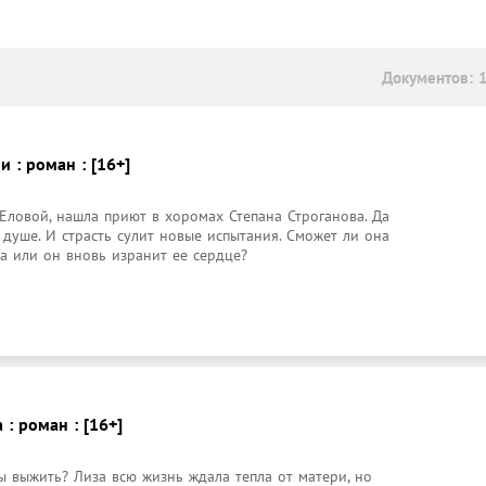
Документов: 
 : роман : [16+]
 Еловой, нашла приют в хоромах Степана Строганова. Да 
 душе. И страсть сулит новые испытания. Сможет ли она 
а или он вновь изранит ее сердце?
: роман : [16+]
 выжить? Лиза всю жизнь ждала тепла от матери, но 