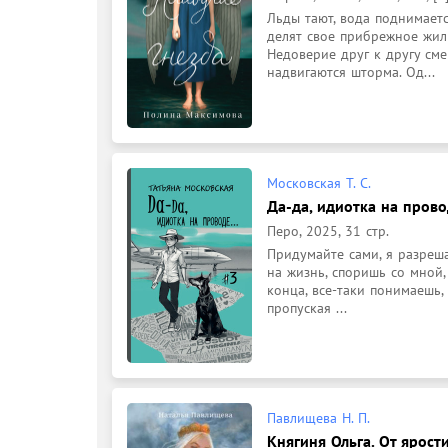
Льды тают, вода поднимаетс
делят свое прибрежное жиль
Недоверие друг к другу сме
надвигаются шторма. Од...
Московская Т. С.
Да-да, идиотка на провод
Перо, 2025, 31 стр.
Придумайте сами, я разреша
на жизнь, споришь со мной,
конца, все-таки понимаешь,
пропуская ...
Павлищева Н. П.
Княгиня Ольга. От ярости