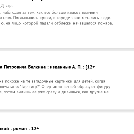
2] стр.
, наблюдая за тем, как все больше языков пламени 
стеня. Послышались крики, в городе явно метались люди. 
ю, на лицо которой падали отблески начавшегося пожара, 
 Петровича Белкина : изданные А. П. : [12+
 похоже на те загадочные картинки для детей, когда 
печатано: "Где тигр?" Очертания ветвей образуют фигуру 
е, потом видишь ее уже сразу и дивишься, как другие не 
кой : роман : 12+