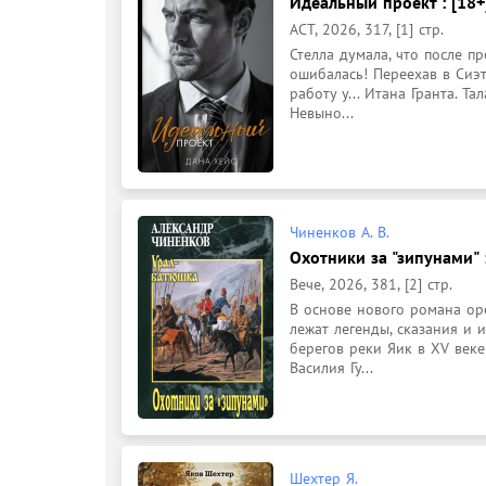
Идеальный проект : [18+
АСТ, 2026, 317, [1] стр.
Стелла думала, что после п
ошибалась! Переехав в Сиэт
работу у... Итана Гранта. Т
Невыно...
Чиненков А. В.
Охотники за "зипунами" :
Вече, 2026, 381, [2] стр.
В основе нового романа оре
лежат легенды, сказания и 
берегов реки Яик в XV веке
Василия Гу...
Шехтер Я.