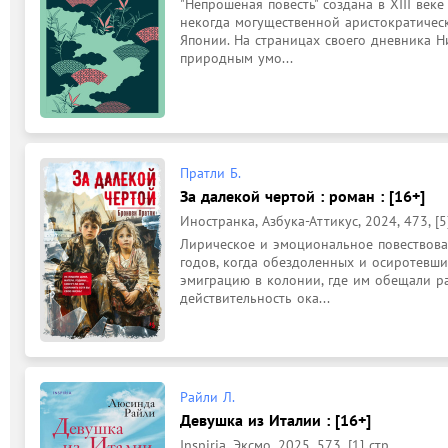
"Непрошеная повесть" создана в XIII век
некогда могущественной аристократическ
Японии. На страницах своего дневника Н
природным умо...
Пратли Б.
За далекой чертой : роман : [16+]
Иностранка, Азбука-Аттикус, 2024, 473, [5]
Лирическое и эмоциональное повествова
годов, когда обездоленных и осиротевши
эмиграцию в колонии, где им обещали р
действительность ока...
Райли Л.
Девушка из Италии : [16+]
Inspiria, Эксмо, 2025, 573, [1] стр.