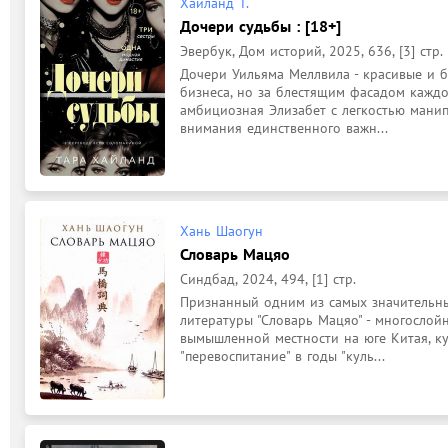
Хайланд Т.
Дочери судьбы : [18+]
Эвербук, Дом историй, 2025, 636, [3] стр.
Дочери Уильяма Меллвила - красивые и б
бизнеса, но за блестящим фасадом каждо
амбициозная Элизабет с легкостью манип
внимания единственного важн...
Хань Шаогун
Словарь Мацяо
Синдбад, 2024, 494, [1] стр.
Признанный одним из самых значительны
литературы "Словарь Мацяо" - многослой
вымышленной местности на юге Китая, ку
"перевоспитание" в годы "куль...