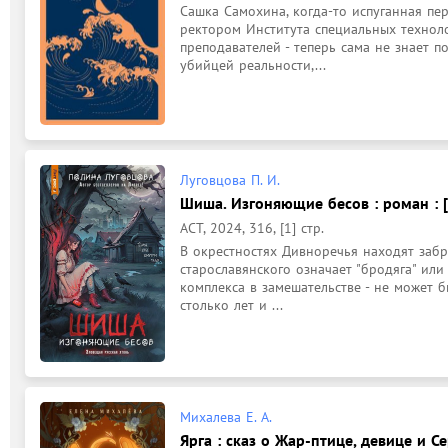
Сашка Самохина, когда-то испуганная пер
ректором Института специальных техноло
преподавателей - теперь сама не знает по
убийцей реальности,...
Луговцова П. И.
Шиша. Изгоняющие бесов : роман : [
АСТ, 2024, 316, [1] стр.
В окрестностях Дивноречья находят забр
старославянского означает "бродяга" или 
комплекса в замешательстве - не может б
столько лет и ...
Михалева Е. А.
Ярга : сказ о Жар-птице, девице и Се