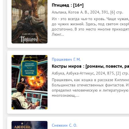
Птицеед : [16+]
Альпака, Котов А. В., 2024, 391, [6] стр.
Ил - это всегда чья-то кровь. Чаще чужая
до чужих жизней. Здесь, под светом скор
достаточно. В это место многие приходят
Люнг...
Прашкевич Г. М.
Костры миров : [романы, повести, ра
Азбука, Азбука-Аттикус, 2024, 875, [2] стр.
Прашкевич, как кошка в рассказе Киплинга,
большинства отечественных фантастов. И 
определил человеческую и литературную 
многознающ,...
Снежкин С. О.