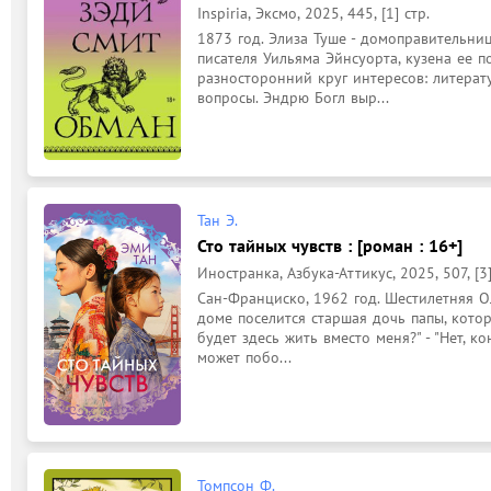
Inspiria, Эксмо, 2025, 445, [1] стр.
1873 год. Элиза Туше - домоправительниц
писателя Уильяма Эйнсуорта, кузена ее п
разносторонний круг интересов: литерату
вопросы. Эндрю Богл выр...
Тан Э.
Сто тайных чувств : [роман : 16+]
Иностранка, Азбука-Аттикус, 2025, 507, [3]
Сан-Франциско, 1962 год. Шестилетняя Ол
доме поселится старшая дочь папы, котор
будет здесь жить вместо меня?" - "Нет, ко
может побо...
Томпсон Ф.