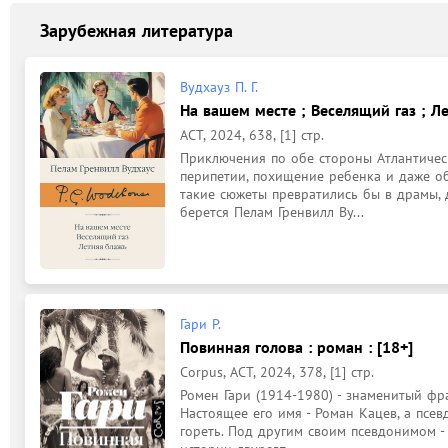
Зарубежная литература
Вудхауз П. Г.
На вашем месте ; Веселящий газ ; Ле
АСТ, 2024, 638, [1] стр.
Приключения по обе стороны Атлантичес
перипетии, похищение ребенка и даже обм
такие сюжеты превратились бы в драмы, д
берется Пелам Гренвилл Ву...
Гари Р.
Повинная голова : роман : [18+]
Corpus, АСТ, 2024, 378, [1] стр.
Ромен Гари (1914-1980) - знаменитый фр
Настоящее его имя - Роман Кацев, а псев
гореть. Под другим своим псевдонимом - 