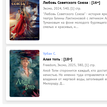
Любовь Советского Союза : [16+]
Эксмо, 2024, 540, [1] стр.
"Любовь Советского Союза" - история яр
театра Галины Лактионовой с летчиком 
Тумановым на фоне молодого бурлящего 
смелых и красивых, н...
Урбан С.
Алая топь : [18+]
Freedom, Эксмо, 2025, 380, [1] стр.
Алой Топи сторонится каждый, кто достат
нечистью. Но именно туда отправляется м
владения от мертвой воды, затопившей е
Милораду. Д...