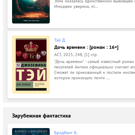
Элли оказалась единственной выжившей в 
Имоджен уверена, чт...
Тэй Д.
Дочь времени : [роман : 16+]
АСТ, 2025, 248, [1] стр.
"Дочь времени" - самый известный роман
писателей Англии официально считает ег
Сможет ли прикованный к постели инспек
которое произошло почти ...
Зарубежная фантастика
Бродбент К.