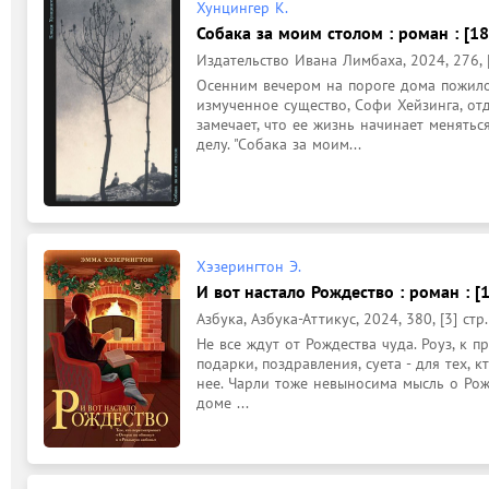
Хунцингер К.
Собака за моим столом : роман : [18
Издательство Ивана Лимбаха, 2024, 276, [
Осенним вечером на пороге дома пожилой
измученное существо, Софи Хейзинга, отд
замечает, что ее жизнь начинает менятьс
делу. "Собака за моим...
Хэзерингтон Э.
И вот настало Рождество : роман : [
Азбука, Азбука-Аттикус, 2024, 380, [3] стр.
Не все ждут от Рождества чуда. Роуз, к пр
подарки, поздравления, суета - для тех, 
нее. Чарли тоже невыносима мысль о Рожд
доме ...