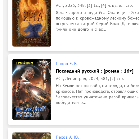
АСТ, 2025, 348, [3] 1с., [4] л. цв. ил. стр.
Ярга - сирота и недотёпа. Она ищет лёгки
помощью к кровожадному лесному божеств
встречается хитрый Серый Волк. Да и же
"жили они долго и счас...
Панов Е. В.
Последний русский : [роман : 16+]
АСТ, Ленинград, 2024, 381, [2] стр.
На Земле нет ни войн, ни голода, ни бол
кризисов. Нет производств, отравляющих
Человечество уничтожено расой пришельц
победители р...
Пехов А. Ю.