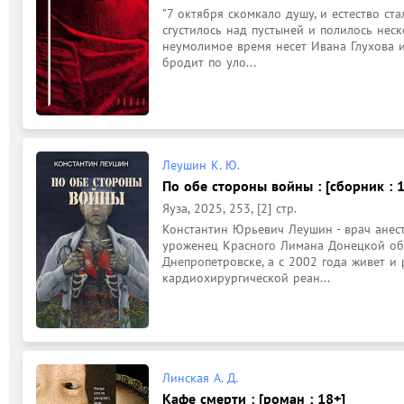
"7 октября скомкало душу, и естество ста
сгустилось над пустыней и полилось неск
неумолимое время несет Ивана Глухова и 
бродит по уло...
Леушин К. Ю.
По обе стороны войны : [сборник : 
Яуза, 2025, 253, [2] стр.
Константин Юрьевич Леушин - врач анест
уроженец Красного Лимана Донецкой обл
Днепропетровске, а с 2002 года живет и 
кардиохирургической реан...
Линская А. Д.
Кафе смерти : [роман : 18+]