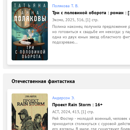
Полякова Т. В.
Три с половиной оборота : роман : [
Эксмо, 2025, 316, [1] стр.
Полина наконец получила предложение ру
но готовиться к свадьбе им некогда: у па
одна из двух юных звезд областного фиг
подозреваю...
Отечественная фантастика
Андерсон Э.
Проект Rain Storm : 16+
АСТ, 2024, 413, [1] стр.
Рей Фостер - молодой военный, человек 
приходится столкнуться с суровой действ
его взгляды. В мире, где существуют бое