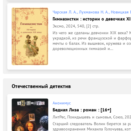
Чарская Л. А., Лухманова Н. А., Новицкая В
Гимназистки : истории о девочках XI
Эксмо, 2024, 540, [2] стр.
Из чего же сделаны девчонки XIX века? М
украдкой, из речи французской и фарфор
мечты о балах. Из вышивок, кружева и оз
дореволюционных гимназий и...
Отечественный детектив
Анонимус
Бедная Лиза : роман : [16+]
ЛитРес, Покидышевъ и сыновья, Союз, 2024,
Старший следователь Волин берется за р
здравоохранения Михаила Голочуева, кото