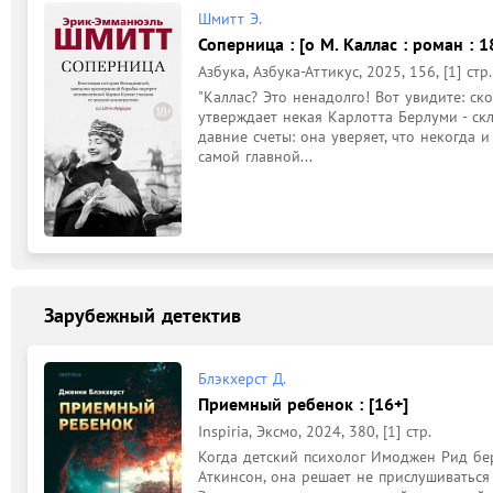
Шмитт Э.
Соперница : [о М. Каллас : роман : 1
Азбука, Азбука-Аттикус, 2025, 156, [1] стр.
"Каллас? Это ненадолго! Вот увидите: ско
утверждает некая Карлотта Берлуми - ск
давние счеты: она уверяет, что некогда и
самой главной...
Зарубежный детектив
Блэкхерст Д.
Приемный ребенок : [16+]
Inspiria, Эксмо, 2024, 380, [1] стр.
Когда детский психолог Имоджен Рид бер
Аткинсон, она решает не прислушиваться 