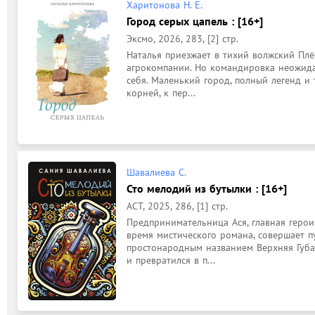
Харитонова Н. Е.
Город серых цапель : [16+]
Эксмо, 2026, 283, [2] стр.
Наталья приезжает в тихий волжский Плёс
агрокомпании. Но командировка неожида
себя. Маленький город, полный легенд и 
корней, к пер...
Шавалиева С.
Сто мелодий из бутылки : [16+]
АСТ, 2025, 286, [1] стр.
Предпринимательница Ася, главная героин
время мистического романа, совершает пу
простонародным названием Верхняя Губах
и превратился в п...