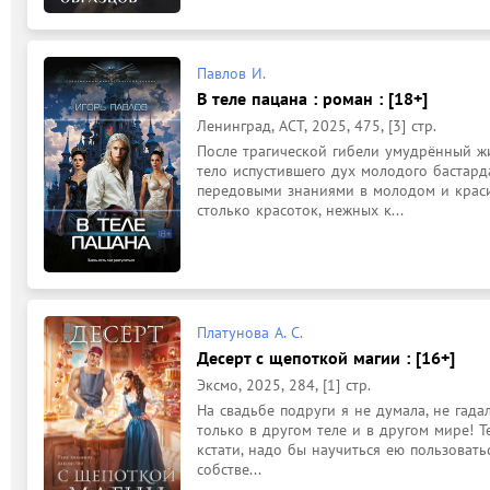
Павлов И.
В теле пацана : роман : [18+]
Ленинград, АСТ, 2025, 475, [3] стр.
После трагической гибели умудрённый жи
тело испустившего дух молодого бастарда
передовыми знаниями в молодом и красив
столько красоток, нежных к...
Платунова А. С.
Десерт с щепоткой магии : [16+]
Эксмо, 2025, 284, [1] стр.
На свадьбе подруги я не думала, не гадал
только в другом теле и в другом мире! Теп
кстати, надо бы научиться ею пользоватьс
собстве...