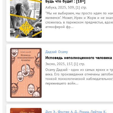
Будь что будет : [18+]
Азбука, 2025, 509, [1] стр.
"Мы не выбираем, мы просто идем по наме
являемся". Может, Ирен и Жорж и не знали
сложилась в парижском предместье, вдох
атмосферой фр...
Дадзай Осаму
Исповедь неполноценного человека :
Эксмо, 2025, 157, [1] стр.
Осаму Дадзай - один из самых ярких и т
века. Его произведения отмечены автоби
тонкой психологической наблюдательност
пережившего войн...
Дум Э., Фостер А. Д., Рокиа, Лейтон К.