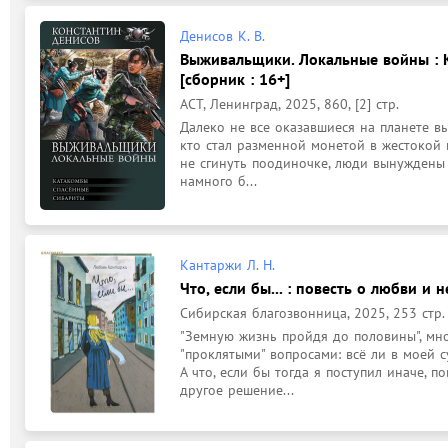
Денисов К. В.
Выживальщики. Локальные войны : К
[сборник : 16+]
АСТ, Ленинград, 2025, 860, [2] стр.
Далеко не все оказавшиеся на планете вы
кто стал разменной монетой в жестокой иг
не сгинуть поодиночке, люди вынуждены 
намного б...
Кантаржи Л. Н.
Что, если бы... : повесть о любви и н
Сибирская благозвонница, 2025, 253 стр.
"Земную жизнь пройдя до половины", мно
"проклятыми" вопросами: всё ли в моей с
А что, если бы тогда я поступил иначе, п
другое решение...