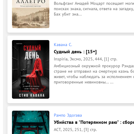
Вольфганг Амадей Моцарт посещает могил
поисках знака, сигнала, ответа на загадку
Бах убит зна...
Кавана С.
Судный день : [15+]
Inspiria, Эксмо, 2025, 444, [1] стр.
Амбициозный окружной прокурор Рэндал 
стране не отправил на смертную казнь бо
живет, чтобы наблюдать за исполнением 
приговоренные невиновны... ...
Рампо Эдогава
Убийства в "Потерянном раю" : сборн
АСТ, 2025, 251, [3] стр.