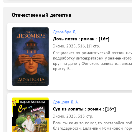
Отечественный детектив
Дезомбре Д.
Дочь поэта : роман : [16+]
Эксмо, 2025, 316, [1] стр.
Специалист по романтической поэзии нача
подработку литсекретарем у знаменитого
круг на даче у Финского залива и... внез
приступ?...
Донцова Д. А.
Суп из лопаты : роман : [16+]
Эксмо, 2025, 315 стр.
Если ты кому-то помог, то постарайся по
благодарности. Евлампии Романовой порой