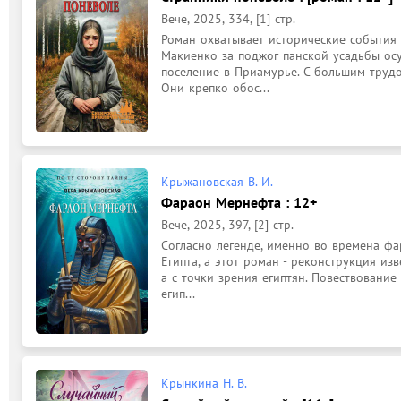
Вече, 2025, 334, [1] стр.
Роман охватывает исторические события 
Макиенко за поджог панской усадьбы осуж
поселение в Приамурье. С большим трудо
Они крепко обос...
Крыжановская В. И.
Фараон Мернефта : 12+
Вече, 2025, 397, [2] стр.
Согласно легенде, именно во времена фа
Египта, а этот роман - реконструкция изв
а с точки зрения египтян. Повествование 
егип...
Крынкина Н. В.