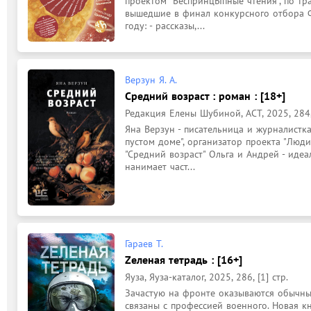
проектом "БеспринцЫпные чтения", по тр
вышедшие в финал конкурсного отбора Ф
году: - рассказы,...
Верзун Я. А.
Средний возраст : роман : [18+]
Редакция Елены Шубиной, АСТ, 2025, 284, 
Яна Верзун - писательница и журналистка
пустом доме", организатор проекта "Люди
"Средний возраст" Ольга и Андрей - идеа
нанимает част...
Гараев Т.
Zеленая тетрадь : [16+]
Яуза, Яуза-каталог, 2025, 286, [1] стр.
Зачастую на фронте оказываются обычные
связаны с профессией военного. Новая кни