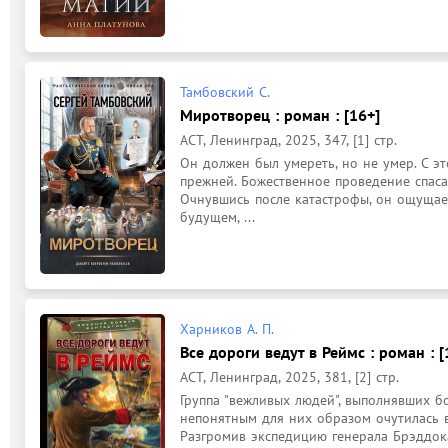
Тамбовский С.
Миротворец : роман : [16+]
АСТ, Ленинград, 2025, 347, [1] стр.
Он должен был умереть, но не умер. С эт
прежней. Божественное проведение спасае
Очнувшись после катастрофы, он ощущае
будущем, ...
Харников А. П.
Все дороги ведут в Реймс : роман : [
АСТ, Ленинград, 2025, 381, [2] стр.
Группа "вежливых людей", выполнявших бо
непонятным для них образом очутилась в 
Разгромив экспедицию генерала Брэддока