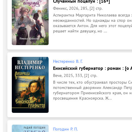
Случайный поцелуй : [16+]
Феникс, 2026, 285, [2] стр.
Аспирантка Маргарита Николаева всегда ж
неожиданностей. Но однажды на спор она 
оказывается Антон. Для него этот поцелу
решает найти девушку, но ...
Нестеренко В. Г.
Енисейский губернатор : роман : [о А
Вече, 2025, 333, [2] стр.
В числе тех, кто обустраивал просторы С
потомственный дворянин Александр Петро
губернатором Приенисейского края, он н
просвещения Красноярска. Ж...
Погодин Р. П.