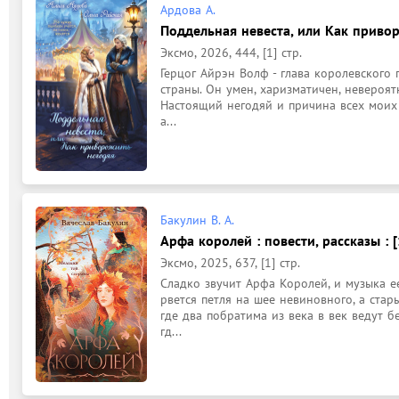
Ардова А.
Поддельная невеста, или Как привор
Эксмо, 2026, 444, [1] стр.
Герцог Айрэн Волф - глава королевского 
страны. Он умен, харизматичен, невероятн
Настоящий негодяй и причина всех моих 
а...
Бакулин В. А.
Арфа королей : повести, рассказы : [
Эксмо, 2025, 637, [1] стр.
Сладко звучит Арфа Королей, и музыка ее
рвется петля на шее невиновного, а стар
где два побратима из века в век ведут б
гд...