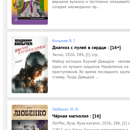
вершине вулкана и постоянно оказывается
соседке неожиданно пр...
Колычев В. Г.
Диагноз с пулей в сердце : [16+]
Эксмо, 2026, 284, [1] стр.
Майор юстиции Корней Давыдов - челове
один из лучших сыщиков Управления, на 
преступлений. Во время последнего круп
стажер. Тогда Давыдов ...
Любенко И. И.
Чёрная магнолия : [16]
ЛитРес, Яуза, Яуза-каталог, 2026, 286, [1] с
"1912 год. Клим Ардашев отправляется в Я