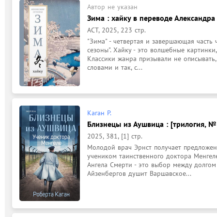
Автор не указан
Зима : хайку в переводе Александра 
АСТ, 2025, 223 стр.
"Зима" - четвертая и завершающая часть
сезоны". Хайку - это волшебные картинки,
Классики жанра призывали не описывать,
словами и так, с...
Каган Р.
Близнецы из Аушвица : [трилогия, №
2025, 381, [1] стр.
Молодой врач Эрнст получает предложение
учеником таинственного доктора Менгеле
Ангела Смерти - это выбор между долгом 
Айзенбергов душит Варшавское...