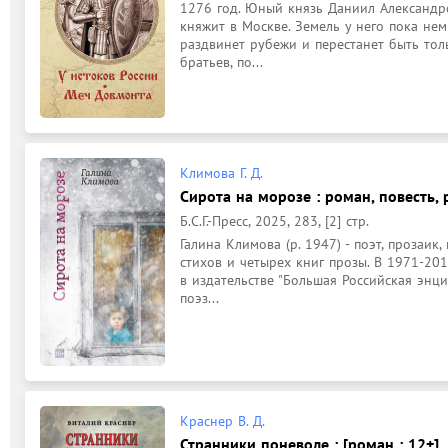
1276 год. Юный князь Даниил Александро
княжит в Москве. Земель у него пока немн
раздвинет рубежи и перестанет быть тол
братьев, по...
Климова Г. Д.
Сирота на морозе : роман, повесть, р
Б.С.Г.-Пресс, 2025, 283, [2] стр.
Галина Климова (р. 1947) - поэт, прозаик,
стихов и четырех книг прозы. В 1971-201
в издательстве "Большая Российская энцик
поэз...
Краснер В. Д.
Странники поневоле : [роман : 12+]