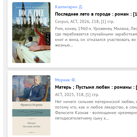
Каллигарич Д.
Последнее лето в городе : роман : [
Corpus, АСТ, 2026, 218, [1] стр.
Рим, конец 1960-х. Уроженец Милана, Лео 
где перебивается случайными заработкам
книг и вина, он отказался участвовать во
жизнью...
Мориак Ф.
Матерь ; Пустыня любви : романы : 
АСТ, 2025, 318, [1] стр.
Нет ничего сильнее материнской любви, 
потому что, как и любое лекарство, в сл
Фелисите Казнав - воплощение чрезмерно
пятидесятилетнему сыну к...