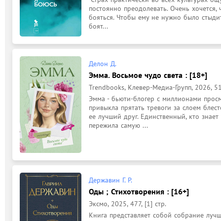
постоянно преодолевать. Очень хочется, ч
бояться. Чтобы ему не нужно было стыдить
боят...
Делон Д.
Эмма. Восьмое чудо света : [18+]
Trendbooks, Клевер-Медиа-Групп, 2026, 510
Эмма - бьюти-блогер с миллионами прос
привыкла прятать тревоги за слоем блест
ее лучший друг. Единственный, кто знает
пережила самую ...
Державин Г. Р.
Оды ; Стихотворения : [16+]
Эксмо, 2025, 477, [1] стр.
Книга представляет собой собрание лучш