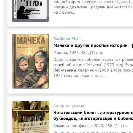
родной город к семье и невесте Даше. Да
новыми друзьями - радушными жителями 
на любим...
Халфина М. Л.
Мачеха и другие простые истории : 
Родина, 2025, 382, [1] стр.
Одну из своих наиболее известных ролей
семейной драме "Мачеха" (1973 год). Эк
Леонтьевны Халфиной (1908-1988) посмот
1977 году на экраны выш...
Автор не указан
Читательский билет : литературное 
буквоедов, книготорговцев и библио
Альпина нон-фикшн, 2025, 458, [1] стр.
Эта книга - увлекательное путешествие в 