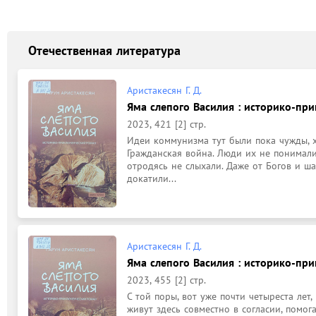
Отечественная литература
Аристакесян Г. Д.
Яма слепого Василия : историко-при
2023, 421 [2] стр.
Идеи коммунизма тут были пока чужды, х
Гражданская война. Люди их не понимали..
отродясь не слыхали. Даже от Богов и ша
докатили...
Аристакесян Г. Д.
Яма слепого Василия : историко-при
2023, 455 [2] стр.
С той поры, вот уже почти четыреста лет,
живут здесь совместно в согласии, помога