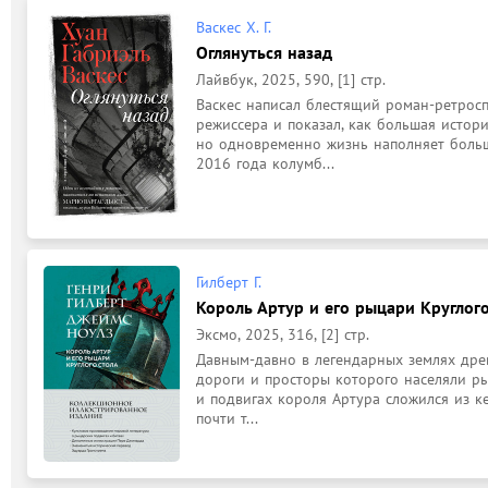
Васкес Х. Г.
Оглянуться назад
Лайвбук, 2025, 590, [1] стр.
Васкес написал блестящий роман-ретросп
режиссера и показал, как большая истори
но одновременно жизнь наполняет больш
2016 года колумб...
Гилберт Г.
Король Артур и его рыцари Круглого 
Эксмо, 2025, 316, [2] стр.
Давным-давно в легендарных землях древ
дороги и просторы которого населяли ры
и подвигах короля Артура сложился из к
почти т...