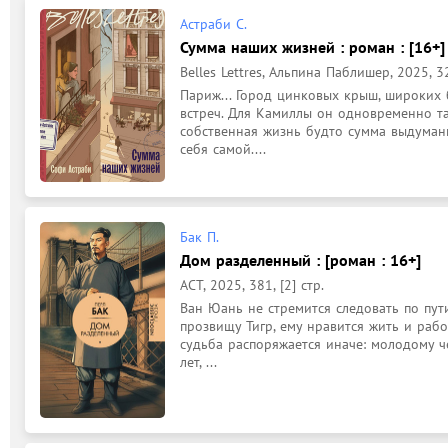
Астраби С.
Сумма наших жизней : роман : [16+]
Belles Lettres, Альпина Паблишер, 2025, 32
Париж... Город цинковых крыш, широких 
встреч. Для Камиллы он одновременно таи
собственная жизнь будто сумма выдуманны
себя самой....
Бак П.
Дом разделенный : [роман : 16+]
АСТ, 2025, 381, [2] стр.
Ван Юань не стремится следовать по пути
прозвищу Тигр, ему нравится жить и работ
судьба распоряжается иначе: молодому че
лет, ...