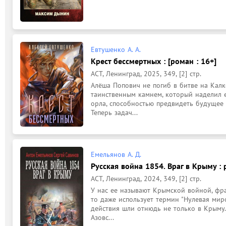
Евтушенко А. А.
Крест бессмертных : [роман : 16+]
АСТ, Ленинград, 2025, 349, [2] стр.
Алёша Попович не погиб в битве на Калк
таинственным камнем, который наделил е
орла, способностью предвидеть будущее 
Теперь задач...
Емельянов А. Д.
Русская война 1854. Враг в Крыму : 
АСТ, Ленинград, 2024, 349, [2] стр.
У нас ее называют Крымской войной, фран
то даже использует термин "Нулевая миров
действия шли отнюдь не только в Крыму. 
Азовс...