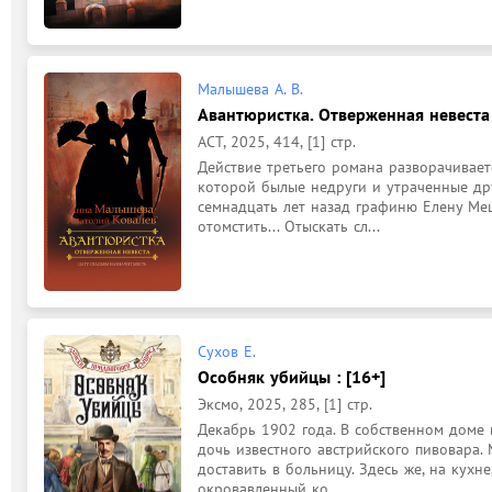
Малышева А. В.
Авантюристка. Отверженная невеста 
АСТ, 2025, 414, [1] стр.
Действие третьего романа разворачивается
которой былые недруги и утраченные др
семнадцать лет назад графиню Елену Мещ
отомстить... Отыскать сл...
Сухов Е.
Особняк убийцы : [16+]
Эксмо, 2025, 285, [1] стр.
Декабрь 1902 года. В собственном доме 
дочь известного австрийского пивовара.
доставить в больницу. Здесь же, на кухне
окровавленный ко...