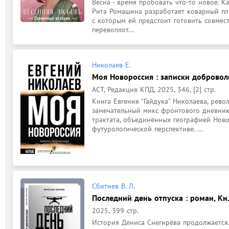
Весна - время пробовать что-то новое. Ка
Рита Ромашина разработает коварный пла
с которым ей предстоит готовить совмест
перевоплот...
Николаев Е.
Моя Новороссия : записки доброволь
АСТ, Редакция КПД, 2025, 346, [2] стр.
Книга Евгения "Гайдука" Николаева, револ
замечательный микс фронтового дневника
трактата, объединённых географией Новор
футурологической перспективе. ...
Сбитнев В. Л.
Последний день отпуска : роман, Кн.
2025, 399 стр.
История Дениса Снегирёва продолжается. 