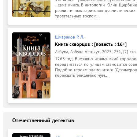
- сама книга. В антологии Юлии Щербини
реалистичных зарисовок до мистических н
трогательных воспом...
Шмараков Р. Л.
Книга скворцов : [повесть : 16+]
Азбука, Азбука-Аттикус, 2025, 251, [2] стр.
1268 год. Внезапно итальянский городок 
передвигаться по улицам становится сов
Подобно героям знаменитого "Декамерона
переждать эпидемию чум...
Отечественный детектив