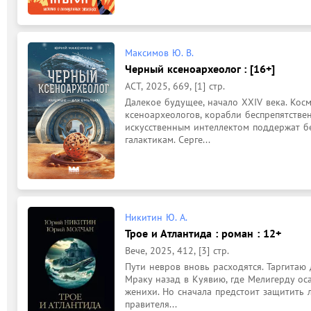
Максимов Ю. В.
Черный ксеноархеолог : [16+]
АСТ, 2025, 669, [1] стр.
Далекое будущее, начало XXIV века. Косм
ксеноархеологов, корабли беспрепятстве
искусственным интеллектом поддержат бе
галактикам. Серге...
Никитин Ю. А.
Трое и Атлантида : роман : 12+
Вече, 2025, 412, [3] стр.
Пути невров вновь расходятся. Таргитаю 
Мраку назад в Куявию, где Мелигерду оса
женихи. Но сначала предстоит защитить 
правителя...