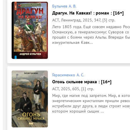
Булычев А. В.
Драгун. На Кавказ! : роман : [16+]
АСТ, Ленинград, 2025, 347, [3] стр.
Лето 1803 года. Ещё совсем недавно Рос
Османскую, а генералиссимус Суворов со
прошёл с боями через Альпы. Впереди был
изнурительная Кавк...
Герасименко А. С.
Огонь сильнее мрака : [16+]
АСТ, 2025, 605, [1] стр.
Мир, где магия под запретом. Мир, в ко
энергетическим кристаллам пришли револ
истребили друг друга, а люди строят нов
котором хороший сыщик ...