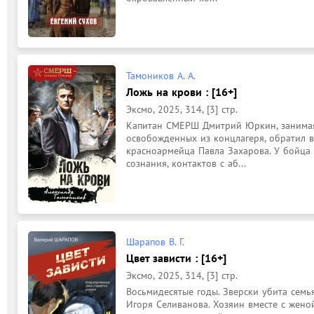
Тамоников А. А.
Ложь на крови : [16+]
Эксмо, 2025, 314, [3] стр.
Капитан СМЕРШ Дмитрий Юркин, занимаяс
освобожденных из концлагеря, обратил в
красноармейца Павла Захарова. У бойца т
сознания, контактов с аб...
Шарапов В. Г.
Цвет зависти : [16+]
Эксмо, 2025, 314, [3] стр.
Восьмидесятые годы. Зверски убита семь
Игоря Селиванова. Хозяин вместе с жено