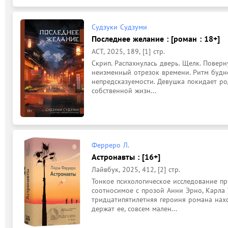
Судзуки Судзуми
Последнее желание : [роман : 18+]
АСТ, 2025, 189, [1] стр.
Скрип. Распахнулась дверь. Щелк. Поверну
неизменный отрезок времени. Ритм будне
непредсказуемости. Девушка покидает род
собственной жизн...
Ферреро Л.
Астронавты : [16+]
Лайвбук, 2025, 412, [2] стр.
Тонкое психологическое исследование пр
соотносимое с прозой Анни Эрно, Карла 
тридцатипятилетняя героиня романа нахо
держат ее, совсем мален...