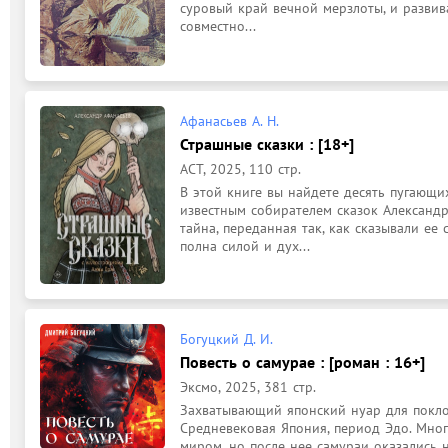
суровый край вечной мерзлоты, и развива
совместно...
Афанасьев А. Н.
Страшные сказки : [18+]
АСТ, 2025, 110 стр.
В этой книге вы найдете десять пугающи
известным собирателем сказок Александр
тайна, переданная так, как сказывали ее
полна силой и дух...
Богуцкий Д. И.
Повесть о самурае : [роман : 16+]
Эксмо, 2025, 381 стр.
Захватывающий японский нуар для поклонн
Средневековая Япония, период Эдо. Мно
миром, но после нее самураи оказались 