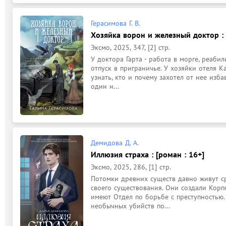
Герасимова Г. В.
Хозяйка ворон и железный доктор : 
Эксмо, 2025, 347, [2] стр.
У доктора Гарта - работа в морге, реаби
отпуск в приграничье. У хозяйки отеля К
узнать, кто и почему захотел от нее изба
один н...
Демидова Д. А.
Иллюзия страха : [роман : 16+]
Эксмо, 2025, 286, [1] стр.
Потомки древних существ давно живут ср
своего существования. Они создали Корп
имеют Отдел по борьбе с преступностью.
необычных убийств по...