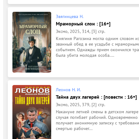
Звягинцева Н.
Мраморный слон : [16+]
Эксмо, 2025, 314, [3] стр.
Княгиня Рагозина могла одним словом из
званный обед в ее усадьбе с мраморным
событием. Однажды прием окончился траг
была убита молодая особа....
Леонов Н. И.
Тайна двух лагерей : [повести : 16+]
Эксмо, 2025, 379, [2] стр.
Накануне летней смены в детском лагере "
случая погибает рабочий. Одновременно 
получает анонимную записку с требовани
смертью рабочег...