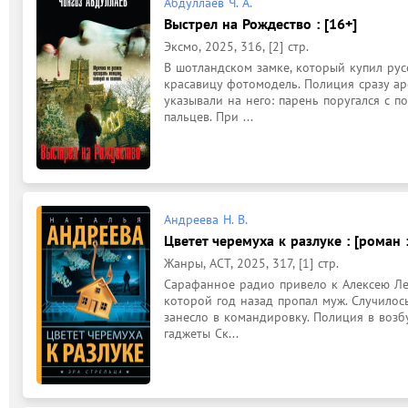
Абдуллаев Ч. А.
Выстрел на Рождество : [16+]
Эксмо, 2025, 316, [2] стр.
В шотландском замке, который купил русс
красавицу фотомодель. Полиция сразу аре
указывали на него: парень поругался с по
пальцев. При ...
Андреева Н. В.
Цветет черемуха к разлуке : [роман :
Жанры, АСТ, 2025, 317, [1] стр.
Сарафанное радио привело к Алексею Лео
которой год назад пропал муж. Случилось
занесло в командировку. Полиция в возбу
гаджеты Ск...