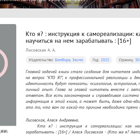
Кто я? : инструкция к самореализации: 
научиться на нем зарабатывать : [16+]
Лисовская А. А.
Издательство:
Бомбора, Эксмо
Год:
2025
Страниц:
30
Главной задачей книги стало создание для читателя инд
на вопрос "КТО Я?", к профессиональной реализации и де
идентичность будут помогать: психология, астрология, 
личный опыт. Глава за главой читатель вместе с авт
ответам. Все есть закономерная и справедливая система п
информация в этой книге, а может быть, даже одна-един
это то, что вам по какой-то причине необходимо прямо с
Лисовская, Алеся Андреевна.

	Кто я? : инструкция к самореализации: как найти дело мечты и научиться на нем 
зарабатывать : [16+] / Алеся Лисовская - (Кто же я? Авто