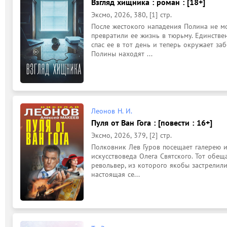
Взгляд хищника : роман : [18+]
Эксмо, 2026, 380, [1] стр.
После жестокого нападения Полина не мож
превратили ее жизнь в тюрьму. Единстве
спас ее в тот день и теперь окружает за
Полины находят ...
Леонов Н. И.
Пуля от Ван Гога : [повести : 16+]
Эксмо, 2026, 379, [2] стр.
Полковник Лев Гуров посещает галерею и
искусствоведа Олега Святского. Тот обещ
револьвер, из которого якобы застрелили 
настоящая се...