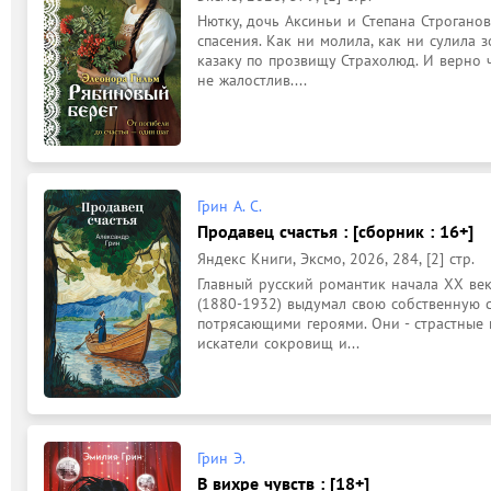
Нютку, дочь Аксиньи и Степана Строганова
спасения. Как ни молила, как ни сулила 
казаку по прозвищу Страхолюд. И верно ч
не жалостлив....
Грин А. С.
Продавец счастья : [сборник : 16+]
Яндекс Книги, Эксмо, 2026, 284, [2] стр.
Главный русский романтик начала XX век
(1880-1932) выдумал свою собственную ст
потрясающими героями. Они - страстные 
искатели сокровищ и...
Грин Э.
В вихре чувств : [18+]