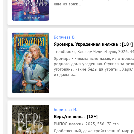
еще из враж...
Богачева В.
Яромира. Украденная княжна : [18+]
Trendbooks, Клевер-Медиа-Групп, 2026, 445, [
Яромира - княжна ясноглазая, из отцовск
родного дома уведенная. Ступила за резн
уготованы, какие беды да утраты... Харал
из дальни...
Борисова И.
Верь/не верь : [18+]
РИПОЛ классик, 2025, 556, [3] стр.
Двойственный, даже тройственный мир ро