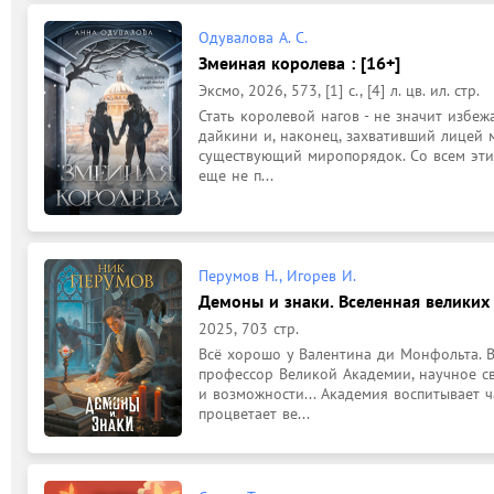
Одувалова А. С.
Змеиная королева : [16+]
Эксмо, 2026, 573, [1] с., [4] л. цв. ил. стр.
Стать королевой нагов - не значит избежа
дайкини и, наконец, захвативший лицей 
существующий миропорядок. Со всем этим
еще не п...
Перумов Н., Игорев И.
Демоны и знаки. Вселенная великих 
2025, 703 стр.
Всё хорошо у Валентина ди Монфольта. В
профессор Великой Академии, научное свети
и возможности... Академия воспитывает ч
процветает ве...