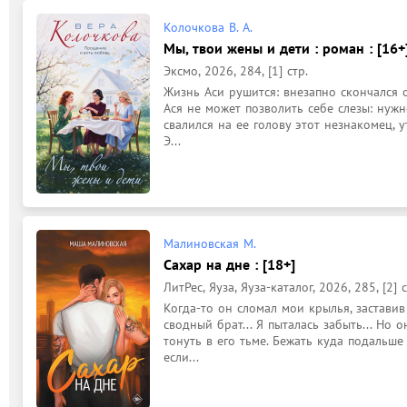
Колочкова В. А.
Мы, твои жены и дети : роман : [16+
Эксмо, 2026, 284, [1] стр.
Жизнь Аси рушится: внезапно скончался от
Ася не может позволить себе слезы: нужн
свалился на ее голову этот незнакомец, у
Э...
Малиновская М.
Сахар на дне : [18+]
ЛитРес, Яуза, Яуза-каталог, 2026, 285, [2] с
Когда-то он сломал мои крылья, заставив
сводный брат... Я пыталась забыть... Но 
тонуть в его тьме. Бежать куда подальше
если...