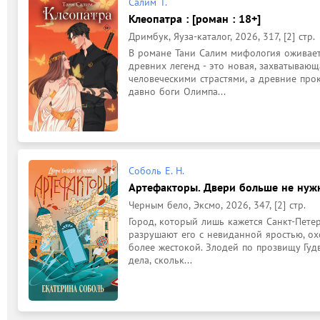
Салим Т.
Клеопатра : [роман : 18+]
Дримбук, Яуза-каталог, 2026, 317, [2] стр.
В романе Тани Салим мифология оживает 
древних легенд - это новая, захватывающа
человеческими страстями, а древние про
давно боги Олимпа...
Соболь Е. Н.
Артефакторы. Двери больше не нужн
Черным бело, Эксмо, 2026, 347, [2] стр.
Город, который лишь кажется Санкт-Петер
разрушают его с невиданной яростью, ох
более жестокой. Злодей по прозвищу Гуд
дела, скольк...