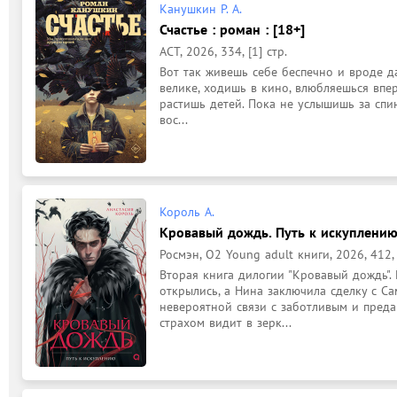
Канушкин Р. А.
Счастье : роман : [18+]
АСТ, 2026, 334, [1] стр.
Вот так живешь себе беспечно и вроде да
велике, ходишь в кино, влюбляешься вперв
растишь детей. Пока не услышишь за спин
вос...
Король А.
Кровавый дождь. Путь к искуплению 
Росмэн, О2 Young adult книги, 2026, 412, 
Вторая книга дилогии "Кровавый дождь". П
открылись, а Нина заключила сделку с Са
невероятной связи с заботливым и пред
страхом видит в зерк...