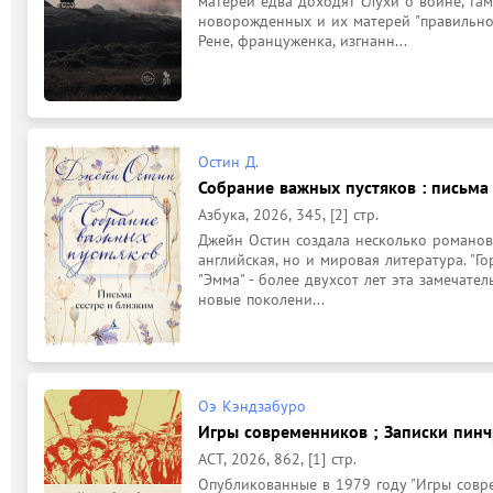
матерей едва доходят слухи о войне, там 
новорожденных и их матерей "правильно
Рене, француженка, изгнанн...
Остин Д.
Собрание важных пустяков : письма 
Азбука, 2026, 345, [2] стр.
Джейн Остин создала несколько романов,
английская, но и мировая литература. "Гор
"Эмма" - более двухсот лет эта замечател
новые поколени...
Оэ Кэндзабуро
Игры современников ; Записки пинчр
АСТ, 2026, 862, [1] стр.
Опубликованные в 1979 году "Игры совре