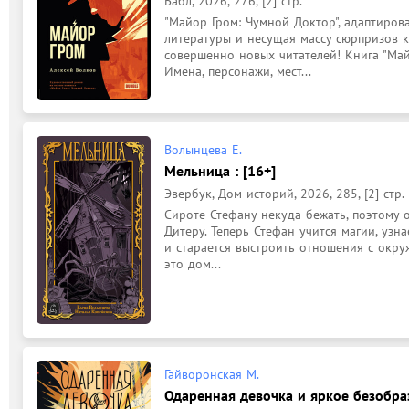
Бабл, 2026, 276, [2] стр.
"Майор Гром: Чумной Доктор", адаптиров
литературы и несущая массу сюрпризов к
совершенно новых читателей! Книга "Майо
Имена, персонажи, мест...
Волынцева Е.
Мельница : [16+]
Эвербук, Дом историй, 2026, 285, [2] стр.
Сироте Стефану некуда бежать, поэтому о
Дитеру. Теперь Стефан учится магии, узн
и старается выстроить отношения с окру
это дом...
Гайворонская М.
Одаренная девочка и яркое безобраз