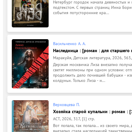
Нетербург городок начала девяностых и 
подтекстом. С первых страниц Инна Бори
события потусторонние кра...
Васильченко А. А.
Наследница : [роман : для старшего 
Маракуйя, Детская литература, 2026, 363, 
Дерзкая москвичка Лиза внезапно получа
светят миллионы при одном условии: отп
продолжить дело почившей бабушки - изв
колдуньи. Только Лиза - н...
Верховцева П.
Хозяйка старой купальни : роман : [
АСТ, 2026, 317, [1] стр.
Вот попала, так попала... из своего мира,
внезапно стала наследницей таинственных