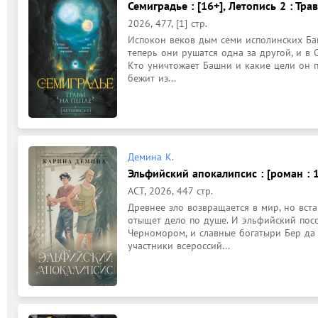
Семиградье : [16+], Летопись 2 : Тра
2026, 477, [1] стр.
Испокон веков дым семи исполинских Баш
теперь они рушатся одна за другой, и в 
Кто уничтожает Башни и какие цели он пр
бежит из...
Демина К.
Эльфийский апокалипсис : [роман : 
АСТ, 2026, 447 стр.
Древнее зло возвращается в мир, но вста
отыщет дело по душе. И эльфийский посо
Черномором, и славные богатыри Бер да В
участники всероссий...