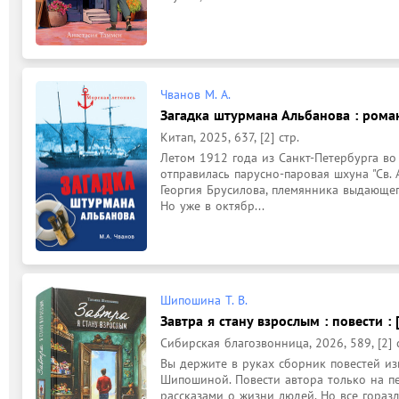
Чванов М. А.
Загадка штурмана Альбанова : роман
Китап, 2025, 637, [2] стр.
Летом 1912 года из Санкт-Петербурга во
отправилась парусно-паровая шхуна "Св. 
Георгия Брусилова, племянника выдающего
Но уже в октябр...
Шипошина Т. В.
Завтра я стану взрослым : повести : 
Сибирская благозвонница, 2026, 589, [2] 
Вы держите в руках сборник повестей из
Шипошиной. Повести автора только на пе
рассказами о жизни людей. Но все горазд