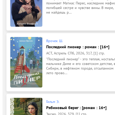
понимает Матиас Перес, наследник мафиоз
погибшей сестре и чувстве вины. В мире, 
не найдешь р...
Врочек Ш.
Последний пионер : роман : [16+]
АСТ, Астрель СПб, 2026, 317, [1] стр.
"Последний пионер" - это теплая, носталь
мальчике Диме и его советском детстве, 
Сибири, в нефтяном городе, отсыпанном 
лето прово...
Гильм Э.
Рябиновый берег : [роман : 16+]
Эксмо, 2026, 379, [1] стр.