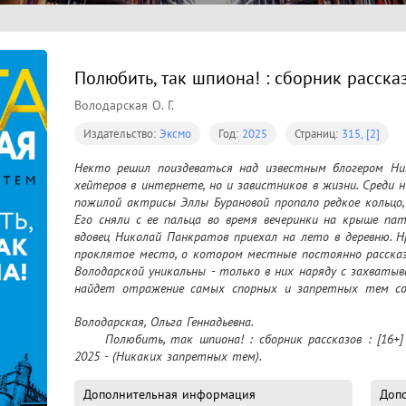
Полюбить, так шпиона! : сборник рассказ
Володарская О. Г.
Издательство:
Эксмо
Год:
2025
Страниц:
315, [2]
Некто решил поиздеваться над известным блогером Нин
хейтеров в интернете, но и завистников в жизни. Среди ни
пожилой актрисы Эллы Бурановой пропало редкое кольцо, 
Его сняли с ее пальца во время вечеринки на крыше пат
вдовец Николай Панкратов приехал на лето в деревню. Н
проклятое место, о котором местные постоянно рассказ
Володарской уникальны - только в них наряду с захват
найдет отражение самых спорных и запретных тем совр
боится правды и пишет так ярко, что ее книги читаютс
Володарская, Ольга Геннадьевна.

	Полюбить, так шпиона! : сборник рассказов : [16+] / Ольга Володарская. – Москва : Эксмо, 
2025 - (Никаких запретных тем).
Дополнительная информация
Допо