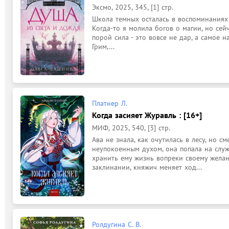
Эксмо, 2025, 345, [1] стр.
Школа темных осталась в воспоминаниях 
Когда-то я молила богов о магии, но сейч
порой сила - это вовсе не дар, а самое н
Грим,...
Платнер Л.
Когда засияет Журавль : [16+]
МИФ, 2025, 540, [3] стр.
Ава не знала, как очутилась в лесу, но см
неупокоенным духом, она попала на служб
хранить ему жизнь вопреки своему жела
заклинании, княжич меняет ход...
Ролдугина С. В.