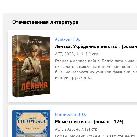
Отечественная литература
Астахов П. А.
Ленька. Украденное детство : [роман
АСТ, 2025, 414, [1] стр.
Вторая мировая война. Более пяти милли
оказались заключены в немецкие концла
бывших малолетних узников фашизма, в жи
история русского...
Богомолов В. О.
Момент истины : [роман : 12+]
АСТ, 2025, 477, [2] стр.
Роман "Момент истины" ("В августе 44-го