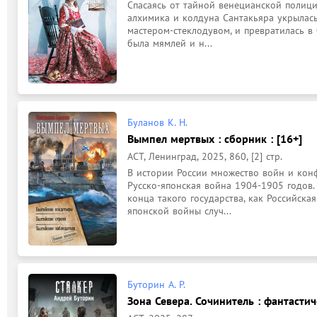
Спасаясь от тайной венецианской полици
алхимика и колдуна Сантакьяра укрылась
мастером-стеклодувом, и превратилась в
была мямлей и н...
Буланов К. Н.
Вымпел мертвых : сборник : [16+]
АСТ, Ленинград, 2025, 860, [2] стр.
В истории России множество войн и конфл
Русско-японская война 1904-1905 годов.
конца такого государства, как Российская
японской войны случ...
Буторин А. Р.
Зона Севера. Сочинитель : фантастич