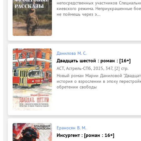
непосредственных участников Специальн
киевского режима. Неприукрашенные боев
не поймешь через э...
Данилова М. С.
Двадцать шестой : роман : [16+]
АСТ, Астрель-СПб, 2025, 347, [2] стр.
Новый роман Марии Даниловой "Двадцать ш
история о взрослении в эпоху перестрой
обретении свободы
Ераносян В. М.
Инсургент : [роман : 16+]