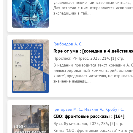
улавливает некие таинственные сигналы, 
Для встречи с ним отправляется аспирант
экспедицию в тай...
Грибоедов А. С.
Горе от ума : [комедия в 4 действиях 
Проспект, РГ-Пресс, 2025, 214, [1] стр.
В издании приводится текст комедии А. С
иллюстрированный комментарий, выполне
книге", предлагает читателю, не отрываяс
значение вышедш...
Григорьев М. С., Ивакин А., Кробут С.
СВО: фронтовые рассказы : [16+]
Яуза, Яуза-каталог, 2025, 285, [2] стр.
Книга "СВО: фронтовые рассказы" - это у