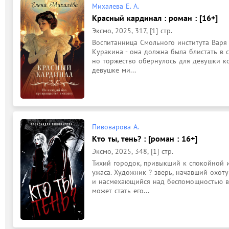
Михалева Е. А.
Красный кардинал : роман : [16+]
Эксмо, 2025, 317, [1] стр.
Воспитанница Смольного института Варя 
Куракина - она должна была блистать в с
но торжество обернулось для девушки к
девушке ми...
Пивоварова А.
Кто ты, тень? : [роман : 16+]
Эксмо, 2025, 348, [1] стр.
Тихий городок, привыкший к спокойной и
ужаса. Художник ? зверь, начавший охот
и насмехающийся над беспомощностью вла
может стать его...