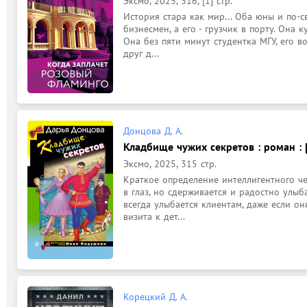
Эксмо, 2025, 316, [1] стр.
История стара как мир... Оба юны и по-с
бизнесмен, а его - грузчик в порту. Она к
Она без пяти минут студентка МГУ, его во
друг д...
Донцова Д. А.
Кладбище чужих секретов : роман : 
Эксмо, 2025, 315 стр.
Краткое определение интеллигентного чел
в глаз, но сдерживается и радостно улыб
всегда улыбается клиентам, даже если он
визита к дет...
Корецкий Д. А.