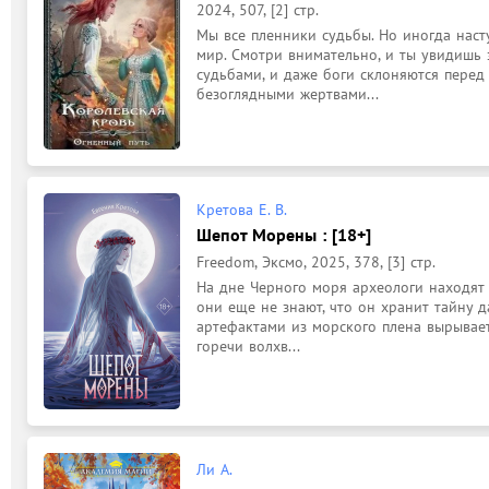
2024, 507, [2] стр.
Мы все пленники судьбы. Но иногда насту
мир. Смотри внимательно, и ты увидишь з
судьбами, и даже боги склоняются перед
безоглядными жертвами...
Кретова Е. В.
Шепот Морены : [18+]
Freedom, Эксмо, 2025, 378, [3] стр.
На дне Черного моря археологи находят к
они еще не знают, что он хранит тайну д
артефактами из морского плена вырывает
горечи волхв...
Ли А.