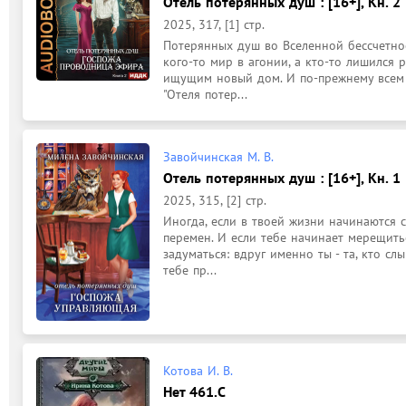
Отель потерянных душ : [16+], Кн. 
2025, 317, [1] стр.
Потерянных душ во Вселенной бессчетное 
кого-то мир в агонии, а кто-то лишился 
ищущим новый дом. И по-прежнему всем 
"Отеля потер...
Завойчинская М. В.
Отель потерянных душ : [16+], Кн. 
2025, 315, [2] стр.
Иногда, если в твоей жизни начинаются с
перемен. И если тебе начинает мерещитьс
задуматься: вдруг именно ты - та, кто сл
тебе пр...
Котова И. В.
Нет 461.C