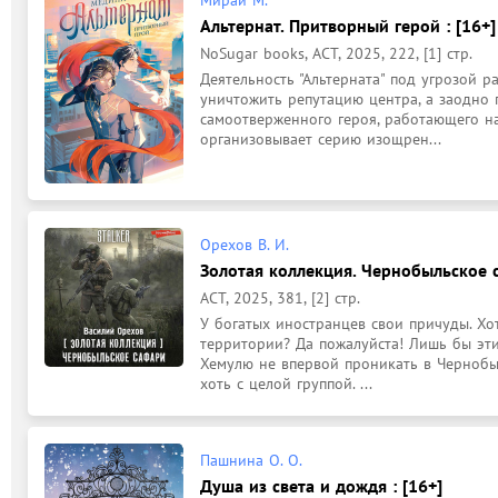
Альтернат. Притворный герой : [16+]
NoSugar books, АСТ, 2025, 222, [1] стр.
Деятельность "Альтерната" под угрозой ра
уничтожить репутацию центра, а заодно п
самоотверженного героя, работающего н
организовывает серию изощрен...
Орехов В. И.
Золотая коллекция. Чернобыльское с
АСТ, 2025, 381, [2] стр.
У богатых иностранцев свои причуды. Хот
территории? Да пожалуйста! Лишь бы эти 
Хемулю не впервой проникать в Чернобыл
хоть с целой группой. ...
Пашнина О. О.
Душа из света и дождя : [16+]