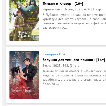
Тимьян и Клевер : [16+]
Черным бело, Эксмо, 2025, 474, [3] стр.
В Дублине чудеса на улицах встречаются 
крылатую девицу, то клуракан в пабе набед
помогают не только людям, но и фейри. Д
вас встретят А...
Снегирева И. А.
Золушка для темного принца : [16+]
Эксмо, 2025, 348, [1] стр.
Темный принц влюбился в незнакомку. Он 
куда потом пропала. Злата согласилась н
заработать, а в результате столкнулась 
бросило ...