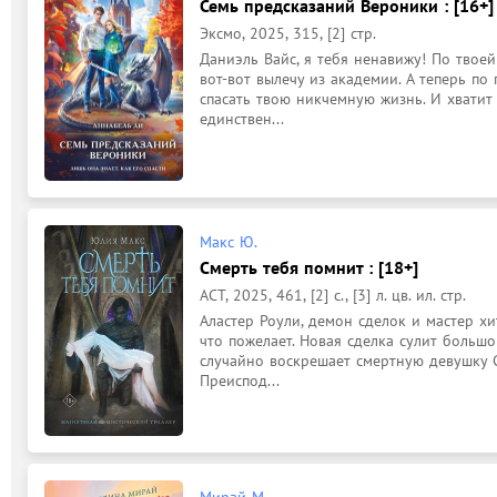
Семь предсказаний Вероники : [16+]
Эксмо, 2025, 315, [2] стр.
Даниэль Вайс, я тебя ненавижу! По твоей
вот-вот вылечу из академии. А теперь по
спасать твою никчемную жизнь. И хватит с
единствен...
Макс Ю.
Смерть тебя помнит : [18+]
АСТ, 2025, 461, [2] с., [3] л. цв. ил. стр.
Аластер Роули, демон сделок и мастер хи
что пожелает. Новая сделка сулит большо
случайно воскрешает смертную девушку С
Преиспод...
Мирай М.