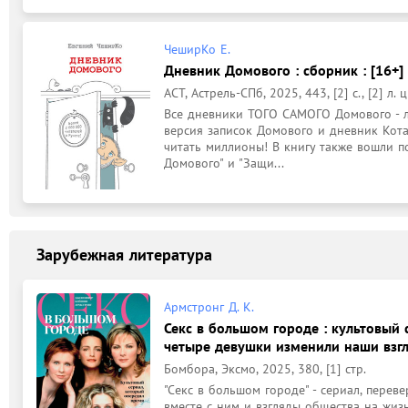
ЧеширКо Е.
Дневник Домового : сборник : [16+]
АСТ, Астрель-СПб, 2025, 443, [2] с., [2] л. цв
Все дневники ТОГО САМОГО Домового - л
версия записок Домового и дневник Кота
читать миллионы! В книгу также вошли по
Домового" и "Защи...
Зарубежная литература
Армстронг Д. К.
Секс в большом городе : культовый 
четыре девушки изменили наши взгл
Бомбора, Эксмо, 2025, 380, [1] стр.
"Секс в большом городе" - сериал, перев
вместе с ним и взгляды общества на жи