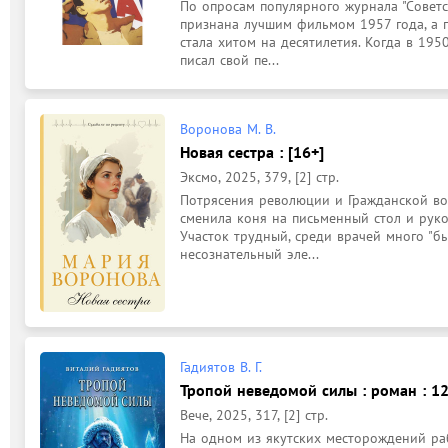
По опросам популярного журнала "Советск
признана лучшим фильмом 1957 года, а пес
стала хитом на десятилетия. Когда в 195
писал свой пе...
Воронова М. В.
Новая сестра : [16+]
Эксмо, 2025, 379, [2] стр.
Потрясения революции и Гражданской во
сменила коня на письменный стол и руко
Участок трудный, среди врачей много "б
несознательный эле...
Гадиятов В. Г.
Тропой неведомой силы : роман : 1
Вече, 2025, 317, [2] стр.
На одном из якутских месторождений раб