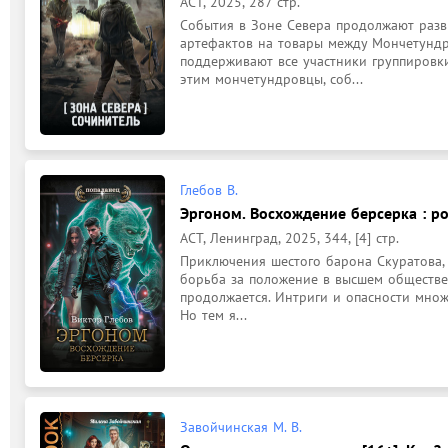
АСТ, 2025, 287 стр.
События в Зоне Севера продолжают разв
артефактов на товары между Мончетунд
поддерживают все участники группировки "
этим мончетундровцы, соб...
Глебов В.
Эргоном. Восхождение берсерка : ро
АСТ, Ленинград, 2025, 344, [4] стр.
Приключения шестого барона Скуратова, 
борьба за положение в высшем обществе,
продолжается. Интриги и опасности множ
Но тем я...
Завойчинская М. В.