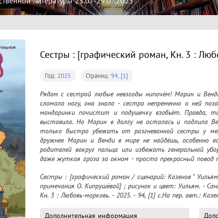
твенной литературы 23.07-29.07.2025
Сестры : [графический роман, Кн. 3 : Лю
Год:
2025
Страниц:
94, [1]
Рядом с сестрой любые невзгоды нипочём! Марин и Венд
сломала ногу, она знала - сестра непременно о ней по
мандаринки почистит и подушечку взобьёт. Правда, та
выставила. Но Марин в долгу не осталась и подлила Вен
только быстро убежать от разгневанной сестры у мелко
дружнее Марин и Венди в мире не найдёшь, особенно ес
родителей вокруг пальца или избежать генеральной убор
даже жуткая гроза за окном - просто прекрасный повод по
возможность для крепких примирительных обнимашек.
Сестры : [графический роман / сценарий: Казенов " Уильям 
примечания О. Кипрушёвой] ; рисунок и цвет: Уильям. - Сан
Кн. 3 : Любовь-морковь. - 2025. - 94, [1] с.На пер. авт.: Казе
Дополнительная информация
Допо