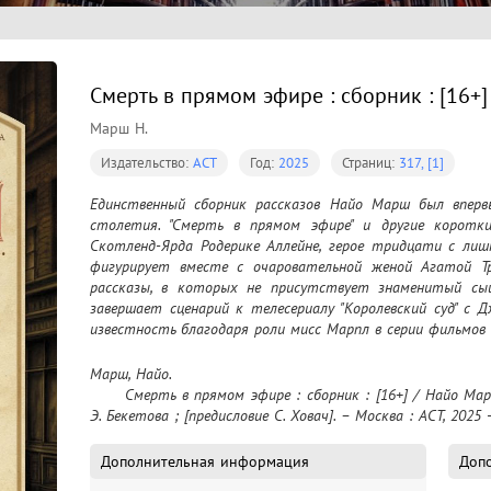
Смерть в прямом эфире : сборник : [16+]
Марш Н.
Издательство:
АСТ
Год:
2025
Страниц:
317, [1]
Единственный сборник рассказов Найо Марш был впервы
столетия. "Смерть в прямом эфире" и другие коротк
Скотленд-Ярда Родерике Аллейне, герое тридцати с лиш
фигурирует вместе с очаровательной женой Агатой Тр
рассказы, в которых не присутствует знаменитый сыщи
завершает сценарий к телесериалу "Королевский суд" с 
известность благодаря роли мисс Марпл в серии фильмов
Марш, Найо.

	Смерть в прямом эфире : сборник : [16+] / Найо Марш ; перевод с английского О. Мышаковой, 
Э. Бекетова ; [предисловие С. Ховач]. – Москва : АСТ, 2025
Дополнительная информация
Допо