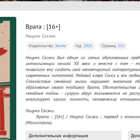
Врата : [16+]
Нацумэ Сосэки
Издательство:
Эксмо
Год:
2025
Страниц:
253
Нацумэ Сосэки был одним из самых образованных предс
интеллигенции начала XX века и вместе с тем - ти
позволила ему создать свой неповторимый литературный
современных читателей. Рядовой клерк Соскэ и его любя
Спокойствие семейной жизни нарушает внезапное об
образование своего младшего брата. Обстоятельства 
семейные тайны - супруги вдруг оказываются на распут
анализирует кризис личности, человеческие отношени
размышляет о любви, жертвенности, искуплении и поиске
Нацумэ Сосэки.

	Врата : [16+] / Нацумэ Сосэки ; перевод с японского А. Рябкина. – Москва : Эксмо, 2025 - 
(Магистраль).
Дополнительная информация
Допо