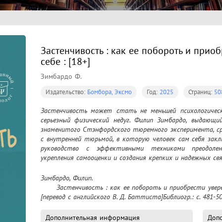
Застенчивость : как ее побороть и приоб
себе : [18+]
Зимбардо Ф.
Издательство:
Бомбора, Эксмо
Год:
2025
Страниц:
50
Застенчивость может стать не меньшей психологическо
серьезный физический недуг. Филип Зимбардо, выдающий
знаменитого Стэнфордского тюремного эксперимента, сра
с внутренней тюрьмой, в которую человек сам себя заклю
руководство с эффективными техниками преодолени
укрепления самооценки и создания крепких и надежных с
Зимбардо, Филип.

	Застенчивость : как ее побороть и приобрести уверенность в себе : [18+] / Филип Зимбардо ; 
[перевод с английского В. Д. Баттиста]Библиогр.: с. 481-508
Дополнительная информация
Допо