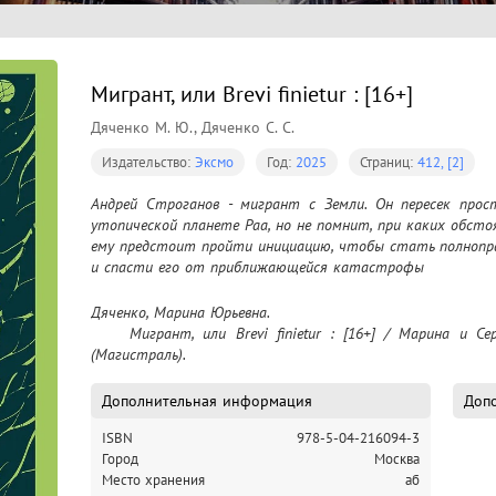
Мигрант, или Brevi finietur : [16+]
Дяченко М. Ю., Дяченко С. С.
Издательство:
Эксмо
Год:
2025
Страниц:
412, [2]
Андрей Строганов - мигрант с Земли. Он пересек прос
утопической планете Раа, но не помнит, при каких обсто
ему предстоит пройти инициацию, чтобы стать полнопра
и спасти его от приближающейся катастрофы
Дяченко, Марина Юрьевна.

	Мигрант, или Brevi finietur : [16+] / Марина и Сергей Дяченко. – Москва : Эксмо, 2025 - 
(Магистраль).
Дополнительная информация
Допо
ISBN
978-5-04-216094-3
Город
Москва
Место хранения
аб