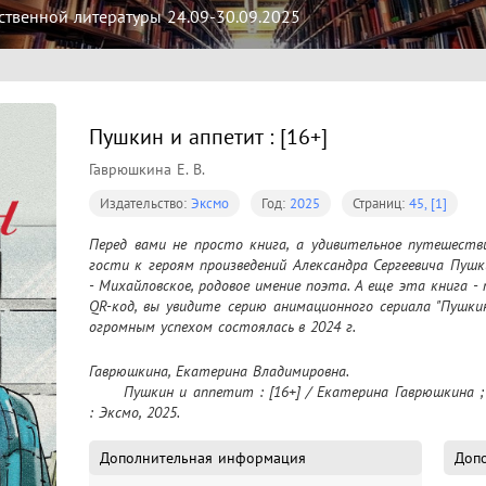
твенной литературы 24.09-30.09.2025
Пушкин и аппетит : [16+]
Гаврюшкина Е. В.
Издательство:
Эксмо
Год:
2025
Страниц:
45, [1]
Перед вами не просто книга, а удивительное путешествие
гости к героям произведений Александра Сергеевича Пушк
- Михайловское, родовое имение поэта. А еще эта книга - 
QR-код, вы увидите серию анимационного сериала "Пушкин 
огромным успехом состоялась в 2024 г.
Гаврюшкина, Екатерина Владимировна.

	Пушкин и аппетит : [16+] / Екатерина Гаврюшкина ; иллюстрации: Гаврюшкин И. В.. – Москва 
: Эксмо, 2025.
Дополнительная информация
Допо