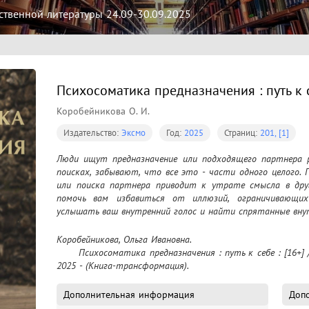
твенной литературы 24.09-30.09.2025
Психосоматика предназначения : путь к с
Коробейникова О. И.
Издательство:
Эксмо
Год:
2025
Страниц:
201, [1]
Люди ищут предназначение или подходящего партнера ра
поисках, забывают, что все это - части одного целого. П
или поиска партнера приводит к утрате смысла в друг
помочь вам избавиться от иллюзий, ограничивающих
услышать ваш внутренний голос и найти спрятанные вн
Коробейникова, Ольга Ивановна.

	Психосоматика предназначения : путь к себе : [16+] / Ольга Коробейникова. – Москва : Эксмо, 
2025 - (Книга-трансформация).
Дополнительная информация
Допо