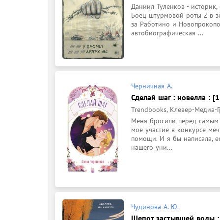
Даниил Туленков - историк,
Боец штурмовой роты Z в зо
за Работино и Новопрокоповк
автобиографическая ...
Черничная А.
Сделай шаг : новелла : [1
Trendbooks, Клевер-Медиа-Гру
Меня бросили перед самым Н
мое участие в конкурсе меч
помощи. И я бы написала, е
нашего уни...
Чудинова А. Ю.
Шепот застывшей воды : 