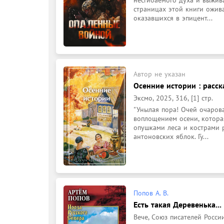
несгибаемого духа и выживан
страницах этой книги ожив
оказавшихся в эпицент...
Автор не указан
Осенние истории : расск
Эксмо, 2025, 316, [1] стр.
"Унылая пора! Очей очарова
воплощением осени, которая
опушками леса и кострами 
антоновских яблок. Гу...
Попов А. В.
Есть такая Деревенька... 
Вече, Союз писателей России