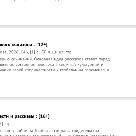
ого магазина : [12+]
 2026, 146, [1] с., [9] л. цв. ил. стр.
серию сочинений. Основная идея рассказов ставит перед 
шевное состояние человека в сложный культурный и 
мание своей сопричастности к глобальным переменам и 
сти и рассказы : [16+]
3] стр.
казов о войне на Донбассе собраны свидетельства 