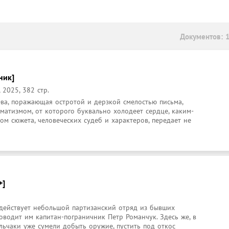
Документов: 
ник]
 2025, 382 стр.
ва, поражающая остротой и дерзкой смелостью письма, 
атизмом, от которого буквально холодеет сердце, каким-
м сюжета, человеческих судеб и характеров, передает не 
+]
 действует небольшой партизанский отряд из бывших 
оводит им капитан-пограничник Петр Романчук. Здесь же, в 
ельчаки уже сумели добыть оружие, пустить под откос 