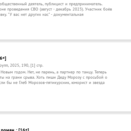
 общественный деятель, публицист и предприниматель. 
не проведения СВО (август - декабрь 2023). Участник боёв 
у. "У вас нет других нас" - документальная 
6+]
пп, 2025, 190, [1] стр.
овым годом. Нет, не парень, а партнер по танцу. Теперь 
ты на грани срыва. Хоть пиши Деду Морозу с просьбой о 
сли бы не Глеб Морозов-пятикурсник, юморист и звезда 
роман : [16+]