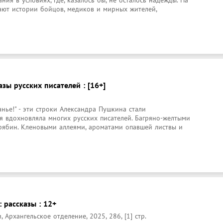
ия в условиях, где, казалось бы, не осталось надежды. На 
ают истории бойцов, медиков и мирных жителей, 
азы русских писателей : [16+]
нье!" - эти строки Александра Пушкина стали 
 вдохновляла многих русских писателей. Багряно-желтыми 
рябин. Кленовыми аллеями, ароматами опавшей листвы и 
: рассказы : 12+
, Архангельское отделение, 2025, 286, [1] стр.