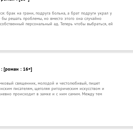
я: брак на грани, подруга больна, а брат подруги украл у 
е бы решать проблемы, но вместо этого она случайно 
 собственный персональный ад. Теперь чтобы выбраться, ей 
: [роман : 16+]
амковый священник, молодой и честолюбивый, пишет 
нским писателям, щеголяя риторическим искусством и 
дневно происходит в замке и с ним самим. Между тем 