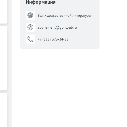
Информация
Зал художественной литературы
abonement@gpntbsib.ru
+7 (383) 373-34-28