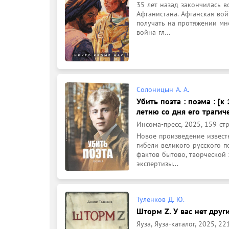
35 лет назад закончилась в
Афганистана. Афганская вой
получать на протяжении мно
война гл...
Солоницын А. А.
Убить поэта : поэма : [
летию со дня его трагич
Инсома-пресс, 2025, 159 стр
Новое произведение извест
гибели великого русского п
фактов бытово, творческой 
экспертизы...
Туленков Д. Ю.
Шторм Z. У вас нет други
Яуза, Яуза-каталог, 2025, 221,