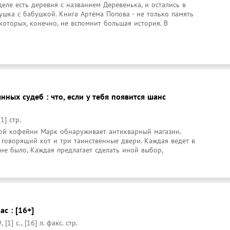
еле есть деревня с названием Деревенька, и остались в 
шка с бабушкой. Книга Артёма Попова - не только память 
которых, конечно, не вспомнит большая история. В 
нных судеб : что, если у тебя появится шанс
1] стр.
й кофейни Марк обнаруживает антикварный магазин. 
, говорящий кот и три таинственные двери. Каждая ведет в 
не было, Каждая предлагает сделать иной выбор, 
ас : [16+]
[1] с., [16] л. факс. стр.