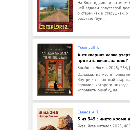
На Вологодчине и в самом д
ней вдвоём полуслепой деду
о старичках и старушках, о 
рассказе "Бун...
Савицкий А.
Антикварная лавка утеря
прожить жизнь заново?
Бомбора, Эксмо, 2025, 264, [
Однажды на месте привычно
Внутри - элегантный старик
прошлое, которого никогда 
исправить ошибку, ве...
Саянов А. Т.
5 из 345 : никто кроме н
Яуза, Яуза-каталог, 2025, 409, 