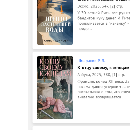
Эксмо, 2025, 347, [2] стр.
У 30-летней Риты все рушитс
бандитов кучу денег. И Рит
проваливается в "изнанку" -
приде...
Шмараков Р. Л.
К отцу своему, к жнецам 
Азбука, 2025, 380, [1] стр.
Франция, конец XII века. З
письма давно умершим лати
рассказывая о том, что еже
внезапно возвращается ...