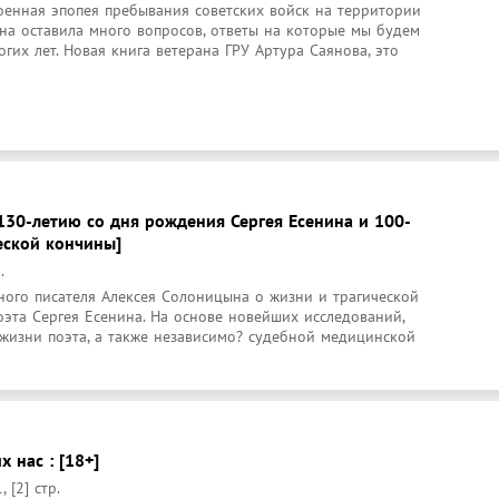
оенная эпопея пребывания советских войск на территории 
на оставила много вопросов, ответы на которые мы будем 
гих лет. Новая книга ветерана ГРУ Артура Саянова, это 
к 130-летию со дня рождения Сергея Есенина и 100-
еской кончины]
.
ного писателя Алексея Солоницына о жизни и трагической 
оэта Сергея Есенина. На основе новейших исследований, 
жизни поэта, а также независимо? судебной медицинской 
х нас : [18+]
 [2] стр.