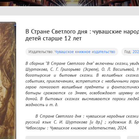
В Стране Светлого дня : чувашские наро
детей старше 12 лет
Издательство:
Чувашское книжное издательство
Год:
202
В сборник "В Стране Светлого дня" включены сказки, увиде
Шуртакова, С. Г. Григорьева (Эсреля), О. Л. Васильевой, 
богатырские и бытовые сказки. В волшебных сказка
событиях, приключениях, встретится с необычными героя
герою помогают волшебные предметы и фантастически
батыры сражаются со Змеем, освобождают царевну от
домой. В бытовых сказках высмеиваются пороки людей: 
жадность и т. д.
	В Стране Светлого дня : чувашские народные сказки : для детей старше 12 лет / перевод на 
русский язык С. И. Шуртакова [и др.] ; художник В. Бр
Чебоксары : Чувашское книжное издательство, 2024.