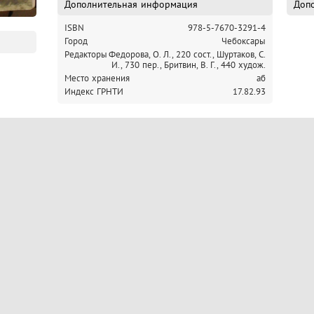
Дополнительная информация
Допо
ISBN
978-5-7670-3291-4
Город
Чебоксары
Редакторы
Федорова, О. Л., 220 сост.,
Шуртаков, С.
И., 730 пер.,
Бритвин, В. Г., 440 худож.
Место хранения
аб
Индекс ГРНТИ
17.82.93