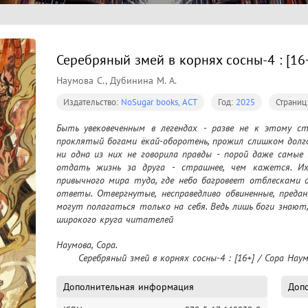
Серебряный змей в корнях сосны-4 : [16
Наумова С., Дубинина М. А.
Издательство:
NoSugar books, АСТ
Год:
2025
Страниц
Быть увековеченным в легендах - разве не к этому ст
проклятый богами ёкай-оборотень, прожил слишком долго,
ни одна из них не говорила правды - порой даже самые 
отдать жизнь за друга - страшнее, чем кажется. И
привычного мира туда, где небо багровеет отблесками о
ответы. Отвергнутые, несправедливо обвиненные, предан
могут полагаться только на себя. Ведь лишь боги знают,
широкого круга читателей
Наумова, Сора.

	Серебряный змей в корнях сосны-4 : [16+] / Сора Нау
Дополнительная информация
Допо