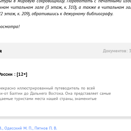
ьтуры в мировую сокровищницу. Поработать с печатными изд
чном читальном зале (3 этаж, к. 310), а также в читальном зал
 этаж, к. 209), обратившись к дежурному библиографу. 

я
Документов: 
оссии : [12+]
рекрасно иллюстрированный путеводитель по всей 
-от Балтии до Дальнего Востока. Она представляет самые 
щаемые туристами места нашей страны, знаменитые 
., Одесский М. П., Пятнов П. В.