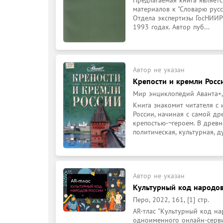
Предлагаемая книга являет
материалов к "Словарю русс
Отдела экспертизы ГосНИИР
1993 годах. Автор пуб...
Автор не указан
Крепости и кремли Росс
Мир энциклопедий Аванта+, 2
Книга знакомит читателя 
России, начиная с самой др
крепостью-¬героем. В древн
политическая, культурная, ду
Автор не указан
Культурный код народов 
Перо, 2022, 161, [1] стр.
AR-тлас "Культурный код на
одноименного онлайн-серви