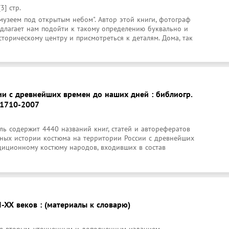
3] стр.
музеем под открытым небом". Автор этой книги, фотограф 
едлагает нам подойти к такому определению буквально и 
сторическому центру и присмотреться к деталям. Дома, так 
ии с древнейших времен до наших дней : библиогр.
., 1710-2007
ь содержит 4440 названий книг, статей и авторефератов 
нных истории костюма на территории России с древнейших 
диционному костюму народов, входивших в состав 
-XX веков : (материалы к словарю)