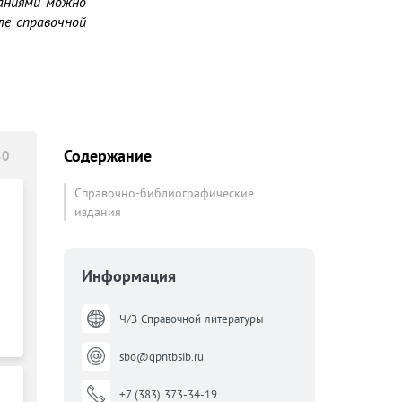
аниями можно 
е справочной 
Содержание
30
Справочно-библиографические
издания
Информация
Ч/З Справочной литературы
sbo@gpntbsib.ru
+7 (383) 373-34-19