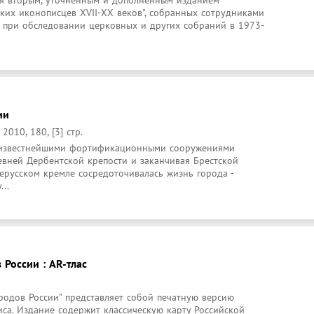
ся вторым, уточненным и дополненным изданием 
ких иконописцев XVII-ХХ веков", собранных сотрудниками 
 при обследовании церковных и других собраний в 1973-
ии
010, 180, [3] стр.
с известнейшими фортификационными сооружениями 
евней Дербентской крепости и заканчивая Брестской 
ерусском кремле сосредоточивалась жизнь города - 
...
России : AR-тлас
родов России" представляет собой печатную версию 
са. Издание содержит классическую карту Российской 