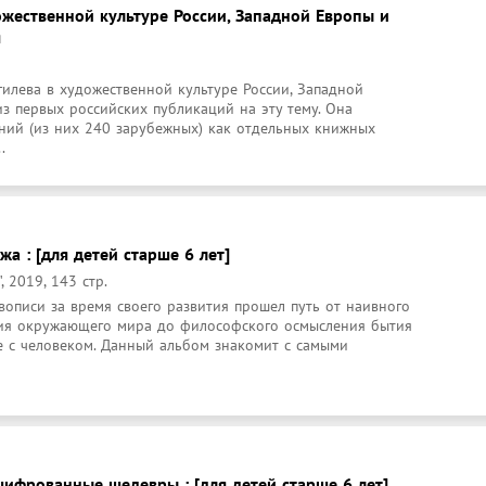
ожественной культуре России, Западной Европы и
я
илева в художественной культуре России, Западной 
з первых российских публикаций на эту тему. Она 
ний (из них 240 зарубежных) как отдельных книжных 
.
а : [для детей старше 6 лет]
 2019, 143 стр.
описи за время своего развития прошел путь от наивного 
ия окружающего мира до философского осмысления бытия 
е с человеком. Данный альбом знакомит с самыми 
шифрованные шедевры : [для детей старше 6 лет]