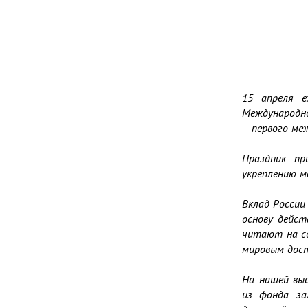
                            
                             
                           
                      
15 апреля е
Международно
– первого ме
Праздник пр
укреплению м
Вклад России
основу дейст
читают на со
мировым дос
На нашей выс
из фонда за