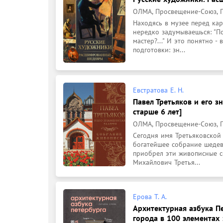
ОЛМА, Просвещение-Союз, П
Находясь в музее перед кар
нередко задумываешься: "По
мастер?..." И это понятно 
подготовки: зн...
Евстратова Е. Н.
Павел Третьяков и его з
старше 6 лет]
ОЛМА, Просвещение-Союз, П
Сегодня имя Третьяковской 
богатейшее собрание шедевр
приобрел эти живописные со
Михайлович Третья...
Ерова Т. А.
Архитектурная азбука Пе
города в 100 элементах :