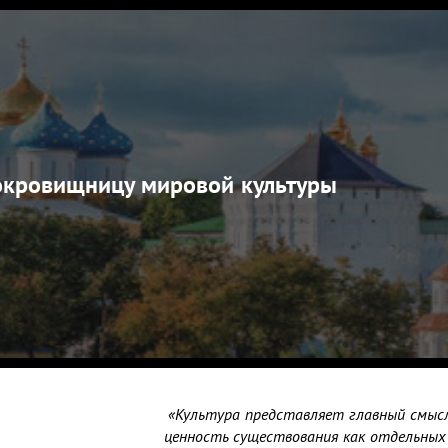
сокровищницу мировой культуры
   «Культура представляет главный смысл и главную                                      

ценность существования как отдельных народов и                                           
