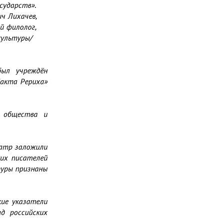
ыл учреждён 
акта Рериха» 
 общества и 
атр заложили 
их писателей 
уры признаны 
ие указатели 
 российских 