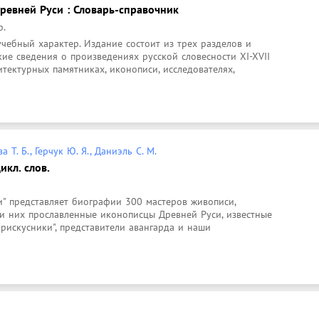
ревней Руси : Словарь-справочник
р.
чебный характер. Издание состоит из трех разделов и 
ие сведения о произведениях русской словесности XI-XVII 
хитектурных памятниках, иконописи, исследователях, 
 Т. Б., Герчук Ю. Я., Даниэль С. М.
икл. слов.
" представляет биографии 300 мастеров живописи, 
и них прославленные иконописцы Древней Руси, известные 
рискусники", представители авангарда и наши 