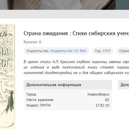
Страна ожидания : Стихи сибирских уче
Крысин А.
Издательство:
Издательство СО РАН
Год:
1993
Стран
В целом стихи А.П. Крысина глубоко лиричны, овеяны се
их издание в виде поэтической книги станет хорош
читателей Академгородка, но и для общего сибирского ч
Дополнительная информация
Допо
Город
Новосибирск
Место хранения
02
Индекс ГРНТИ
17.82.10