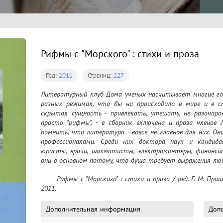
Рифмы с "Морского" : стихи и проза
Год:
2011
Страниц:
227
Литературный клуб Дома учёных насчитывает многие год
разных режимах, что бы ни происходило в мире и в ст
скрытая сущность - привлекать, утешать, не разочаров
просто "рифмы", - в сборник включена и проза членов
помнить, что литература - вовсе не главное для них. О
профессионалами. Среди них доктора наук и кандида
юристы, врачи, шахматисты, электромонтеры, финансис
они в основном потому, что душа требует выражения лю
	Рифмы с "Морского" : стихи и проза / ред. Г. М. Прашкевич ; сост. П. Корытко. – Новосибирск, 
2011.
Дополнительная информация
Допо