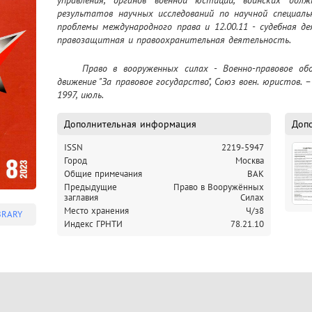
управления, органов военной юстиции, воинских дол
результатов научных исследований по научной специальн
проблемы международного права и 12.00.11 - судебная де
правозащитная и правоохранительная деятельность.
	Право в вооруженных силах - Военно-правовое обозрение : науч.-практ. журн. / Обществ. 
движение "За правовое государство", Союз воен. юристов. 
1997, июль.
Дополнительная информация
Доп
ISSN
2219-5947
Город
Москва
Общие примечания
ВАК
Предыдущие
Право в Вооружённых
заглавия
Силах
Место хранения
Ч/з8
BRARY
Индекс ГРНТИ
78.21.10