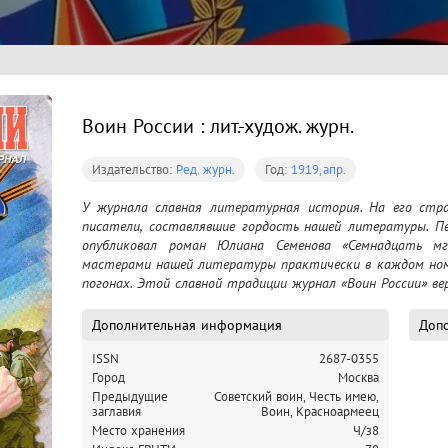
Воин России : лит.-худож. журн.
Издательство:
Ред. журн.
Год:
1919,апр.
У журнала славная литературная история. На его стран
писатели, составлявшие гордость нашей литературы. Пе
опубликовал роман Юлиана Семенова «Семнадцать мгн
мастерами нашей литературы практически в каждом номе
погонах. Этой славной традиции журнал «Воин России» вер
Дополнительная информация
Допо
ISSN
2687-0355
Город
Москва
Предыдущие
Советский воин,
Честь имею,
заглавия
Воин,
Красноармеец
Место хранения
Ч/з8