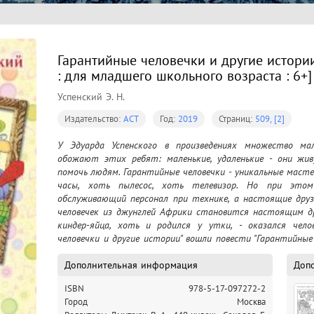
Гарантийные человечки и другие истории
: для младшего школьного возраста : 6+]
Успенский Э. Н.
Издательство:
АСТ
Год:
2019
Страниц:
509, [2]
У Эдуарда Успенского в произведениях множество ма
обожают этих ребят: маленькие, удаленькие - они жив
помочь людям. Гарантийные человечки - уникальные масте
часы, хоть пылесос, хоть телевизор. Но при это
обслуживающий персонал при технике, а настоящие друз
человечек из джунглей Африки становится настоящим дру
киндер-яйца, хоть и родился у утки, - оказался челов
человечки и другие истории" вошли повести "Гарантийные 
"История Гевейчика, гуттаперчевого человечка", "Принц из к
Для младшего школьного возраста.
Дополнительная информация
Доп
ISBN
978-5-17-097272-2
Город
Москва