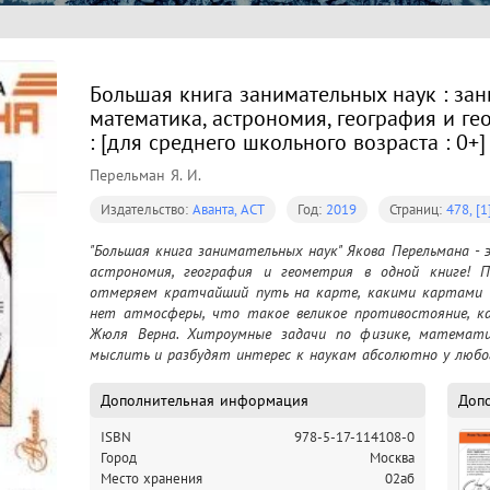
Большая книга занимательных наук : зан
математика, астрономия, география и ге
: [для среднего школьного возраста : 0+]
Перельман Я. И.
Издательство:
Аванта, АСТ
Год:
2019
Страниц:
478, [1
"Большая книга занимательных наук" Якова Перельмана -
астрономия, география и геометрия в одной книге! П
отмеряем кратчайший путь на карте, какими картами п
нет атмосферы, что такое великое противостояние, ка
Жюля Верна. Хитроумные задачи по физике, математи
мыслить и разбудят интерес к наукам абсолютно у любог
Дополнительная информация
Доп
ISBN
978-5-17-114108-0
Город
Москва
Место хранения
02аб