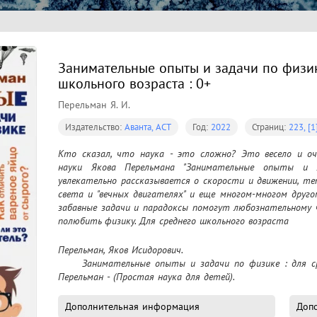
Занимательные опыты и задачи по физик
школьного возраста : 0+
Перельман Я. И.
Издательство:
Аванта, АСТ
Год:
2022
Страниц:
223, [1
Кто сказал, что наука - это сложно? Это весело и оче
науки Якова Перельмана "Занимательные опыты и з
увлекательно рассказывается о скорости и движении, те
света и "вечных двигателях" и еще многом-многом друго
забавные задачи и парадоксы помогут любознательному 
полюбить физику. Для среднего школьного возраста
Перельман, Яков Исидорович.

	Занимательные опыты и задачи по физике : для среднего школьного возраста : 0+ / Яков 
Перельман - (Простая наука для детей).
Дополнительная информация
Доп