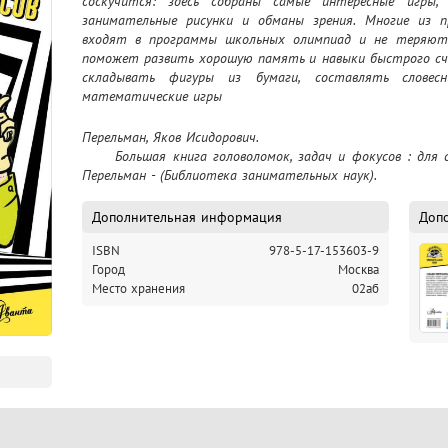
соскучится: здесь собраны самые интересные игры, за
занимательные рисунки и обманы зрения. Многие из п
входят в программы школьных олимпиад и не теряют 
поможет развить хорошую память и навыки быстрого сче
складывать фигуры из бумаги, составлять словес
математические игры
Перельман, Яков Исидорович.

	Большая книга головоломок, задач и фокусов : для среднего школьного возраста : 0+ / Я. И. 
Перельман - (Библиотека занимательных наук).
Дополнительная информация
Доп
ISBN
978-5-17-153603-9
Город
Москва
Место хранения
02аб