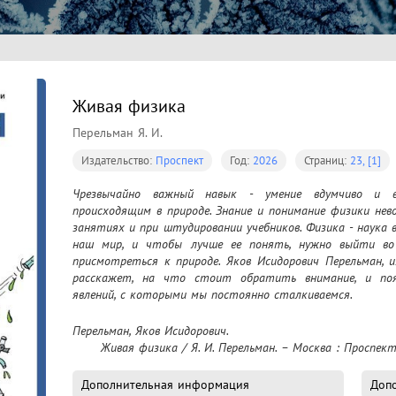
Живая физика
Перельман Я. И.
Издательство:
Проспект
Год:
2026
Страниц:
23, [1]
Чрезвычайно важный навык - умение вдумчиво и в
происходящим в природе. Знание и понимание физики нев
занятиях и при штудировании учебников. Физика - наука в
наш мир, и чтобы лучше ее понять, нужно выйти во 
присмотреться к природе. Яков Исидорович Перельман, и
расскажет, на что стоит обратить внимание, и поя
явлений, с которыми мы постоянно сталкиваемся.
Перельман, Яков Исидорович.

	Живая физика / Я. И. Перельман. – Москва : Проспект
Дополнительная информация
Допо