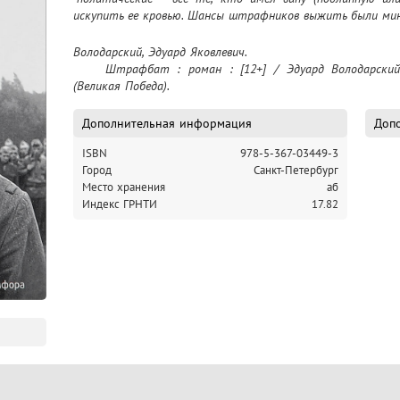
искупить ее кровью. Шансы штрафников выжить были мин
Володарский, Эдуард Яковлевич.

	Штрафбат : роман : [12+] / Эдуард Володарский. – Санкт-Петербург : Амфора, 2015 - 
(Великая Победа).
Дополнительная информация
Допо
ISBN
978-5-367-03449-3
Город
Санкт-Петербург
Место хранения
аб
Индекс ГРНТИ
17.82