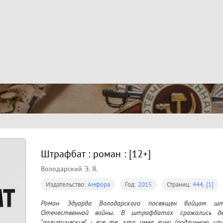
Штрафбат : роман : [12+]
Володарский Э. Я.
Издательство:
Амфора
Год:
2015
Страниц:
444, [1]
Роман Эдуарда Володарского посвящен бойцам шт
Отечественной войны. В штрафбатах сражались де
"политические" - все те, кто имел вину (подлинную ил