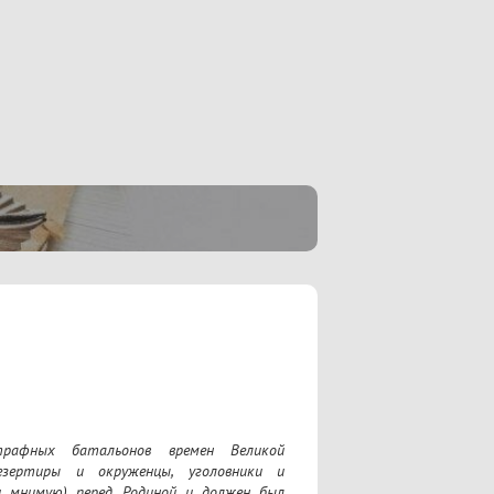
рафных батальонов времен Великой 
зертиры и окруженцы, уголовники и 
и мнимую) перед Родиной и должен был 