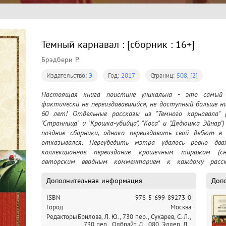
Темный карнавал : [сборник : 16+]
Брэдбери Р.
Издательство:
Э
Год:
2017
Страниц:
508, [2]
Настоящая книга поистине уникальна - это самый п
фактически не переиздававшийся, не доступный больше ни
60 лет! Отдельные рассказы из "Темного карнавала" (
"Странница" и "Крошка-убийца", "Коса" и "Дядюшка Эйнар"
поздние сборники, однако переиздавать свой дебют в 
отказывался. Переубедить мэтра удалось ровно два
коллекционное переиздание крошечным тиражом (сна
авторским вводным комментарием к каждому рассказ
немедленно также ставшее библиографической редкостью, 
Дополнительная информация
Доп
ISBN
978-5-699-89273-0
Город
Москва
Редакторы
Брилова, Л. Ю., 730 пер.,
Сухарев, С. Л.,
730 пер.,
Олбрайт, Д., 080,
Эллер, Д.,